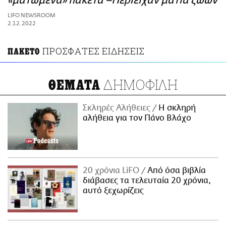
«ματωμένα» πακέτα –Περιείχαν μάτια ζώων
ΑΜΠΑ
LIFO NEWSROOM
PRINT
2.12.2022
ΠΡΟΣΦΑΤΕΣ ΕΙΔΗΣΕΙΣ
ΠΑΚΕΤΟ
ΔΗΜΟΦΙΛΗ
ΘΕΜΑΤΑ
Σκληρές Αλήθειες
H σκληρή
αλήθεια για τον Πάνο Βλάχο
20 χρόνια LiFO
Από όσα βιβλία
διάβασες τα τελευταία 20 χρόνια,
αυτό ξεχωρίζεις