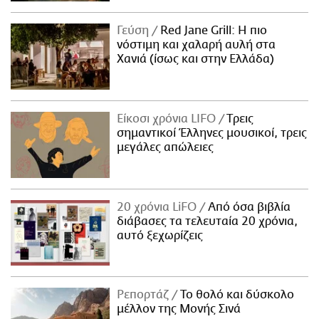
Γεύση
Red Jane Grill: Η πιο
νόστιμη και χαλαρή αυλή στα
Χανιά (ίσως και στην Ελλάδα)
Είκοσι χρόνια LIFO
Tρεις
σημαντικοί Έλληνες μουσικοί, τρεις
μεγάλες απώλειες
20 χρόνια LiFO
Από όσα βιβλία
διάβασες τα τελευταία 20 χρόνια,
αυτό ξεχωρίζεις
Ρεπορτάζ
Το θολό και δύσκολο
μέλλον της Μονής Σινά