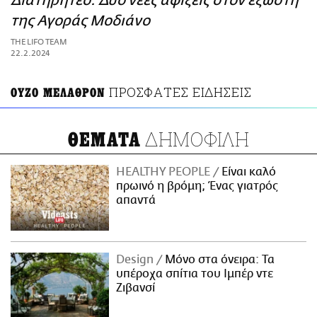
Διατηρητέο: Δύο νέες αφίξεις στον εξώστη
ΑΜΠΑ
της Αγοράς Μοδιάνο
PRINT
THE LIFO TEAM
22.2.2024
ΠΡΟΣΦΑΤΕΣ ΕΙΔΗΣΕΙΣ
ΟΥΖΟ ΜΕΛΑΘΡΟΝ
ΔΗΜΟΦΙΛΗ
ΘΕΜΑΤΑ
HEALTHY PEOPLE
Είναι καλό
πρωινό η βρόμη; Ένας γιατρός
απαντά
Design
Μόνο στα όνειρα: Τα
υπέροχα σπίτια του Ιμπέρ ντε
Ζιβανσί