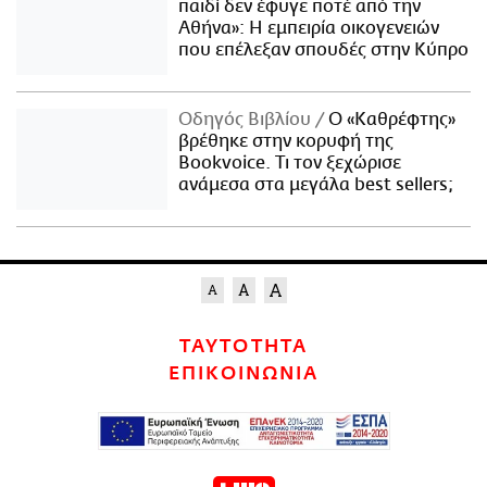
παιδί δεν έφυγε ποτέ από την
Αθήνα»: Η εμπειρία οικογενειών
που επέλεξαν σπουδές στην Κύπρο
Οδηγός Βιβλίου
Ο «Καθρέφτης»
βρέθηκε στην κορυφή της
Bookvoice. Τι τον ξεχώρισε
ανάμεσα στα μεγάλα best sellers;
ΤΑΥΤΟΤΗΤΑ
ΕΠΙΚΟΙΝΩΝΙΑ