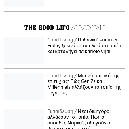
ΔΗΜΟΦΙΛΗ
THE GOOD LIFO
Good Living
Η ιδανική summer
Friday ξεκινά με δουλειά στο σπίτι
και καταλήγει σε κάποιο νησί
Good Living
Μια νέα οπτική της
επιτυχίας: Πώς Gen Zs και
Millennials αλλάζουν το τοπίο της
εργασίας
Εκπαίδευση
Νέοι δικηγόροι
αλλάζουν το τοπίο: Πώς οι
σπουδές Νομικής οδηγούν σε
θεσμική συμμετοχή