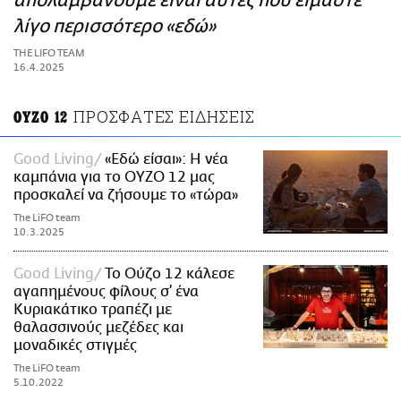
απολαμβάνουμε είναι αυτές που είμαστε
ΑΜΠΑ
λίγο περισσότερο «εδώ»
PRINT
THE LIFO TEAM
16.4.2025
ΠΡΟΣΦΑΤΕΣ ΕΙΔΗΣΕΙΣ
ΟΥΖΟ 12
Good Living
«Εδώ είσαι»: H νέα
καμπάνια για το ΟΥΖΟ 12 μας
προσκαλεί να ζήσουμε το «τώρα»
The LiFO team
10.3.2025
Good Living
Το Ούζο 12 κάλεσε
αγαπημένους φίλους σ’ ένα
Κυριακάτικο τραπέζι με
θαλασσινούς μεζέδες και
μοναδικές στιγμές
The LiFO team
5.10.2022