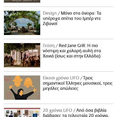
Design
Μόνο στα όνειρα: Τα
υπέροχα σπίτια του Ιμπέρ ντε
Ζιβανσί
Γεύση
Red Jane Grill: Η πιο
νόστιμη και χαλαρή αυλή στα
Χανιά (ίσως και στην Ελλάδα)
Είκοσι χρόνια LIFO
Tρεις
σημαντικοί Έλληνες μουσικοί, τρεις
μεγάλες απώλειες
20 χρόνια LiFO
Από όσα βιβλία
διάβασες τα τελευταία 20 χρόνια,