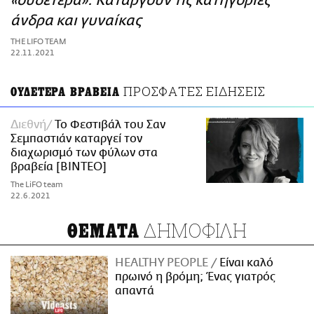
«ουδέτερα»: Καταργούν τις κατηγορίες
ΑΜΠΑ
άνδρα και γυναίκας
PRINT
THE LIFO TEAM
22.11.2021
ΠΡΟΣΦΑΤΕΣ ΕΙΔΗΣΕΙΣ
ΟΥΔΕΤΕΡΑ ΒΡΑΒΕΙΑ
Διεθνή
To Φεστιβάλ του Σαν
Σεμπαστιάν καταργεί τον
διαχωρισμό των φύλων στα
βραβεία [ΒΙΝΤΕΟ]
The LiFO team
22.6.2021
ΔΗΜΟΦΙΛΗ
ΘΕΜΑΤΑ
HEALTHY PEOPLE
Είναι καλό
πρωινό η βρόμη; Ένας γιατρός
απαντά