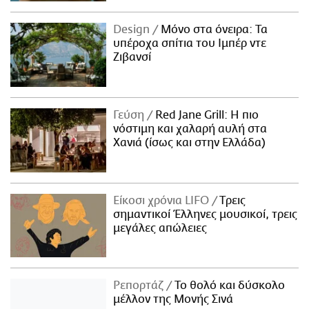
Design
Μόνο στα όνειρα: Τα
υπέροχα σπίτια του Ιμπέρ ντε
Ζιβανσί
Γεύση
Red Jane Grill: Η πιο
νόστιμη και χαλαρή αυλή στα
Χανιά (ίσως και στην Ελλάδα)
Είκοσι χρόνια LIFO
Tρεις
σημαντικοί Έλληνες μουσικοί, τρεις
μεγάλες απώλειες
Ρεπορτάζ
Το θολό και δύσκολο
μέλλον της Μονής Σινά