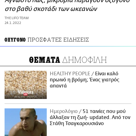
Άγνωστο πώς, μικρόβια παράγουν οξυγόνο
ΑΜΠΑ
στο βαθύ σκοτάδι των ωκεανών
PRINT
THE LIFO TEAM
24.1.2022
ΠΡΟΣΦΑΤΕΣ ΕΙΔΗΣΕΙΣ
OΞΥΓΟΝΟ
ΔΗΜΟΦΙΛΗ
ΘΕΜΑΤΑ
HEALTHY PEOPLE
Είναι καλό
πρωινό η βρόμη; Ένας γιατρός
απαντά
Ημερολόγιο
51 ταινίες που μού
άλλαξαν τη ζωή- updated. Aπό τον
Στάθη Τσαγκαρουσιάνο