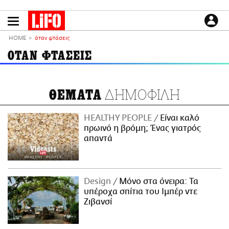
Παράκαμψη
προς
το
ΕΙΔΗΣΕΙΣ
κυρίως
HOME
όταν φτάσεις
περιεχόμενο
CULTURE
ΟΤΑΝ ΦΤΑΣΕΙΣ
ΑΠΟΨΕΙΣ
ΤΡΟΠΟΣ ΖΩΗΣ
ΔΗΜΟΦΙΛΗ
ΘΕΜΑΤΑ
PODCASTS
Plus
HEALTHY PEOPLE
Είναι καλό
πρωινό η βρόμη; Ένας γιατρός
απαντά
LIFO SHOP
NEWSLETTER
Design
Μόνο στα όνειρα: Τα
ΜΙΚΡΟΠΡΑΓΜΑΤΑ
υπέροχα σπίτια του Ιμπέρ ντε
THE GOOD LIFO
Ζιβανσί
LIFOLAND
CITY GUIDE