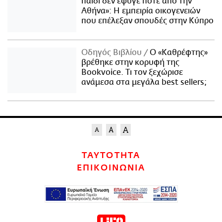
παιδί δεν έφυγε ποτέ από την
Αθήνα»: Η εμπειρία οικογενειών
που επέλεξαν σπουδές στην Κύπρο
Οδηγός Βιβλίου
Ο «Καθρέφτης»
βρέθηκε στην κορυφή της
Bookvoice. Τι τον ξεχώρισε
ανάμεσα στα μεγάλα best sellers;
ΤΑΥΤΟΤΗΤΑ
ΕΠΙΚΟΙΝΩΝΙΑ