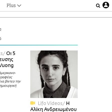
Plus
Θέματα
Συνεντεύξεις
Videos
Κ
τα
Αφιερώματα
Ζώδια
Εξομολογήσεις
Blogs
η
ks
Οι 5
Οι Αθηναίοι
νευσης
Απώλειες
 Vuong
Lgbtqi+
Αμερικανο-
Επιλογές
γραφέας
να βίντεο την
ημιουργική
Lifo Videos
Η
Αλίκη Ανδρειωμένου