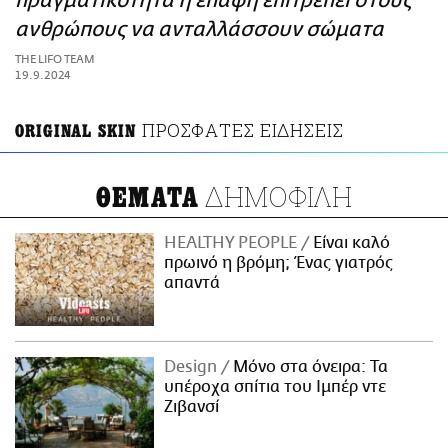
πραγματικότητα η επαφή επιτρέπει στους
ΑΜΠΑ
ανθρώπους να ανταλλάσσουν σώματα
PRINT
THE LIFO TEAM
19.9.2024
ΠΡΟΣΦΑΤΕΣ ΕΙΔΗΣΕΙΣ
ORIGINAL SKIN
ΔΗΜΟΦΙΛΗ
ΘΕΜΑΤΑ
HEALTHY PEOPLE
Είναι καλό
πρωινό η βρόμη; Ένας γιατρός
απαντά
Design
Μόνο στα όνειρα: Τα
υπέροχα σπίτια του Ιμπέρ ντε
Ζιβανσί