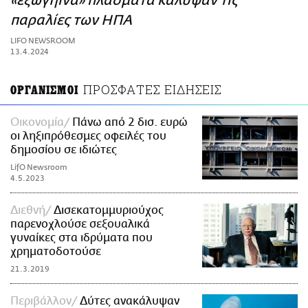
«εξωγήινα» πλάσματα κάλυψαν τις
ΑΜΠΑ
παραλίες των ΗΠΑ
PRINT
LIFO NEWSROOM
13.4.2024
ΠΡΟΣΦΑΤΕΣ ΕΙΔΗΣΕΙΣ
ΟΡΓΑΝΙΣΜΟΙ
Οικονομία
Πάνω από 2 δισ. ευρώ
οι ληξιπρόθεσμες οφειλές του
δημοσίου σε ιδιώτες
LifO Newsroom
4.5.2023
Διεθνή
Δισεκατομμυριούχος
παρενοχλούσε σεξουαλικά
γυναίκες στα ιδρύματα που
χρηματοδοτούσε
21.3.2019
Περιβάλλον
Δύτες ανακάλυψαν