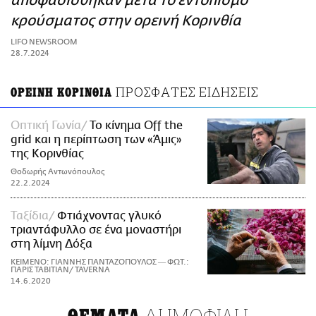
αποφασίσθηκαν μετά το εντοπισμό
ΑΜΠΑ
κρούσματος στην ορεινή Κορινθία
PRINT
LIFO NEWSROOM
28.7.2024
ΠΡΟΣΦΑΤΕΣ ΕΙΔΗΣΕΙΣ
ΟΡΕΙΝΗ ΚΟΡΙΝΘΙΑ
Οπτική Γωνία
Το κίνημα Off the
grid και η περίπτωση των «Άμις»
της Κορινθίας
Θοδωρής Αντωνόπουλος
22.2.2024
Ταξίδια
Φτιάχνοντας γλυκό
τριαντάφυλλο σε ένα μοναστήρι
στη λίμνη Δόξα
ΚΕΙΜΕΝΟ: ΓΙΑΝΝΗΣ ΠΑΝΤΑΖΟΠΟΥΛΟΣ ― ΦΩΤ.:
ΠΑΡΙΣ ΤΑΒΙΤΙΑΝ/ TAVERNA
14.6.2020
ΔΗΜΟΦΙΛΗ