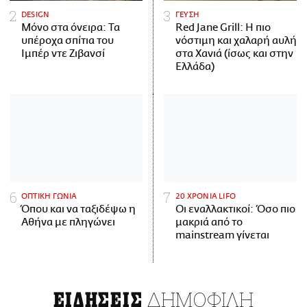
DESIGN
ΓΕΥΣΗ
Μόνο στα όνειρα: Τα
Red Jane Grill: Η πιο
υπέροχα σπίτια του
νόστιμη και χαλαρή αυλή
Ιμπέρ ντε Ζιβανσί
στα Χανιά (ίσως και στην
Ελλάδα)
ΟΠΤΙΚΗ ΓΩΝΙΑ
20 ΧΡΟΝΙΑ LIFO
Όπου και να ταξιδέψω η
Οι εναλλακτικοί: Όσο πιο
Αθήνα με πληγώνει
μακριά από το
mainstream γίνεται
ΔΗΜΟΦΙΛΗ
ΕΙΔΗΣΕΙΣ