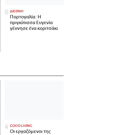
ΔΙΕΘΝΗ
Πορτογαλία: Η
πριγκίπισσα Ευγενία
γέννησε ένα κοριτσάκι
GOOD LIVING
Οι εργαζόμενοι της