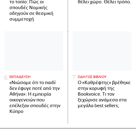
το τοπίο: Πώς οι
θέλει χώρο. Θέλει τρόπο.
σπουδές Νομικής
οδηγούν σε θεσμική
συμμετοχή
ΕΚΠΑΙΔΕΥΣΗ
ΟΔΗΓΟΣ ΒΙΒΛΙΟΥ
«Νιώσαμε ότι το παιδί
Ο «Καθρέφτης» βρέθηκε
δεν έφυγε ποτέ από την
στην κορυφή της
Αθήνα»: Η εμπειρία
Bookvoice. Τι τον
οικογενειών που
ξεχώρισε ανάμεσα στα
επέλεξαν σπουδές στην
μεγάλα best sellers;
Κύπρο