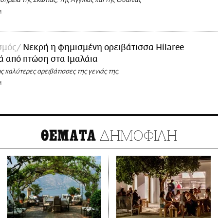
σημεία της Σκωτίας, της Αγγλίας και της Ουαλίας
M
σμός
Νεκρή η φημισμένη ορειβάτισσα Hilaree
ά από πτώση στα Ιμαλάια
ις καλύτερες ορειβάτισσες της γενιάς της.
M
ΔΗΜΟΦΙΛΗ
ΘΕΜΑΤΑ