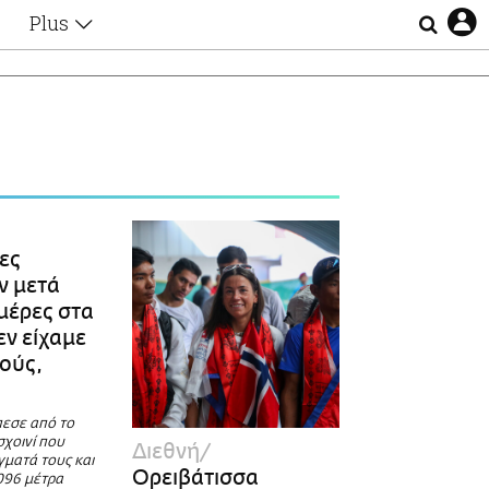
Plus
Θέματα
Συνεντεύξεις
Videos
τα
Αφιερώματα
Ζώδια
Εξομολογήσεις
Blogs
η
Οι Αθηναίοι
ες
Απώλειες
ν μετά
Lgbtqi+
ημέρες στα
Επιλογές
εν είχαμε
ούς,
πεσε από το
σχοινί που
Διεθνή
γματά τους και
Oρειβάτισσα
096 μέτρα