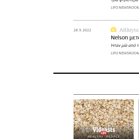
τρία ψηλότερα 
LIFO NEWSROO
Αθλητι
28.9.2022
Nelson μετ
Ήταν μία από τ
LIFO NEWSROO