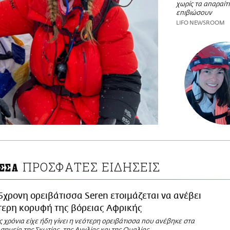
χωρίς τα απαραίτ
επιβιώσουν
LIFO NEWSROOM
ΠΡΟΣΦΑΤΕΣ ΕΙΔΗΣΕΙΣ
ΙΣΣΑ
5χρονη ορειβάτισσα Seren ετοιμάζεται να ανέβει
τερη κορυφή της βόρειας Αφρικής
ς χρόνια είχε ήδη γίνει η νεότερη ορειβάτισσα που ανέβηκε στα