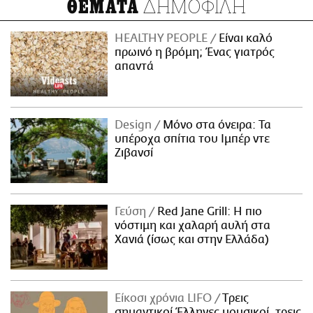
ΔΗΜΟΦΙΛΗ
ΘΕΜΑΤΑ
HEALTHY PEOPLE
Είναι καλό
πρωινό η βρόμη; Ένας γιατρός
απαντά
Design
Μόνο στα όνειρα: Τα
υπέροχα σπίτια του Ιμπέρ ντε
Ζιβανσί
Γεύση
Red Jane Grill: Η πιο
νόστιμη και χαλαρή αυλή στα
Χανιά (ίσως και στην Ελλάδα)
Είκοσι χρόνια LIFO
Tρεις
σημαντικοί Έλληνες μουσικοί, τρεις