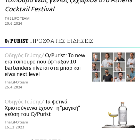
τσίπουρο νέας γενιάς ξεχώρισε στο Athens
ΑΜΠΑ
Cocktail Festival
PRINT
THE LIFO TEAM
20.6.2024
ΠΡΟΣΦΑΤΕΣ ΕΙΔΗΣΕΙΣ
O/PURIST
Οδηγός Γεύσης
O/Purist: Το new
era τσίπουρο που έφτιαξαν 10
bartenders πίνεται στα μπαρ και
είναι next level
The LiFO team
25.4.2024
Οδηγός Γεύσης
Τα φετινά
Χριστούγεννα έχουν τη “μαγική”
γεύση του O/Purist
The LiFO team
15.12.2023