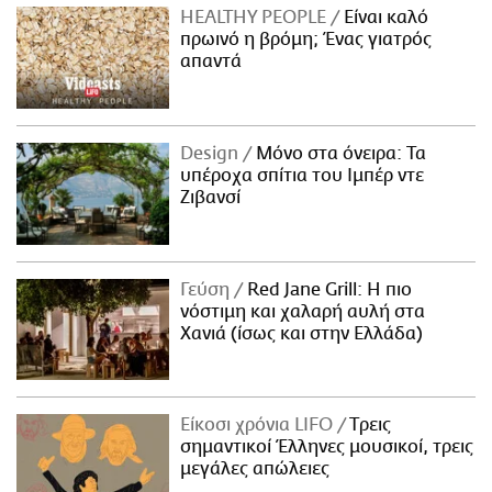
HEALTHY PEOPLE
Είναι καλό
πρωινό η βρόμη; Ένας γιατρός
απαντά
Design
Μόνο στα όνειρα: Τα
υπέροχα σπίτια του Ιμπέρ ντε
Ζιβανσί
Γεύση
Red Jane Grill: Η πιο
νόστιμη και χαλαρή αυλή στα
Χανιά (ίσως και στην Ελλάδα)
Είκοσι χρόνια LIFO
Tρεις
σημαντικοί Έλληνες μουσικοί, τρεις
μεγάλες απώλειες