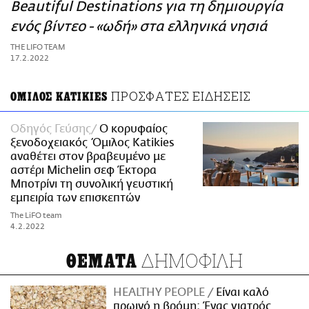
ΑΜΠΑ
Beautiful Destinations για τη δημιουργία
PRINT
ενός βίντεο - «ωδή» στα ελληνικά νησιά
THE LIFO TEAM
17.2.2022
ΠΡΟΣΦΑΤΕΣ ΕΙΔΗΣΕΙΣ
ΟΜΙΛΟΣ KATIKIES
Οδηγός Γεύσης
Ο κορυφαίος
ξενοδοχειακός Όμιλος Katikies
αναθέτει στον βραβευμένο με
αστέρι Michelin σεφ Έκτορα
Μποτρίνι τη συνολική γευστική
εμπειρία των επισκεπτών
The LiFO team
4.2.2022
ΔΗΜΟΦΙΛΗ
ΘΕΜΑΤΑ
HEALTHY PEOPLE
Είναι καλό
πρωινό η βρόμη; Ένας γιατρός