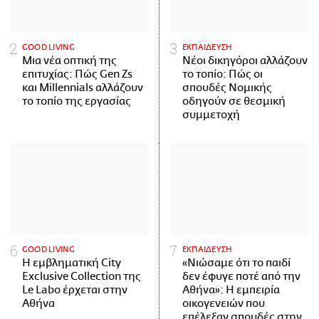
GOOD LIVING
ΕΚΠΑΙΔΕΥΣΗ
Μια νέα οπτική της
Νέοι δικηγόροι αλλάζουν
επιτυχίας: Πώς Gen Zs
το τοπίο: Πώς οι
και Millennials αλλάζουν
σπουδές Νομικής
το τοπίο της εργασίας
οδηγούν σε θεσμική
συμμετοχή
GOOD LIVING
ΕΚΠΑΙΔΕΥΣΗ
Η εμβληματική City
«Νιώσαμε ότι το παιδί
Exclusive Collection της
δεν έφυγε ποτέ από την
Le Labo έρχεται στην
Αθήνα»: Η εμπειρία
Αθήνα
οικογενειών που
επέλεξαν σπουδές στην