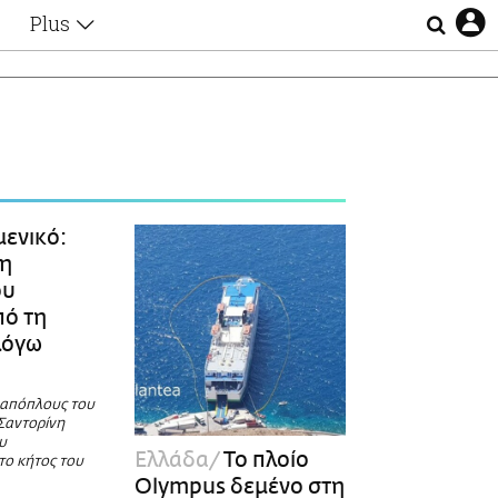
Plus
Θέματα
Συνεντεύξεις
Videos
τα
Αφιερώματα
Ζώδια
Εξομολογήσεις
Blogs
η
μενικό:
Οι Αθηναίοι
η
Απώλειες
ου
Lgbtqi+
πό τη
Επιλογές
λόγω
 απόπλους του
Σαντορίνη
υ
Ελλάδα
Το πλοίο
το κήτος του
Olympus δεμένο στη