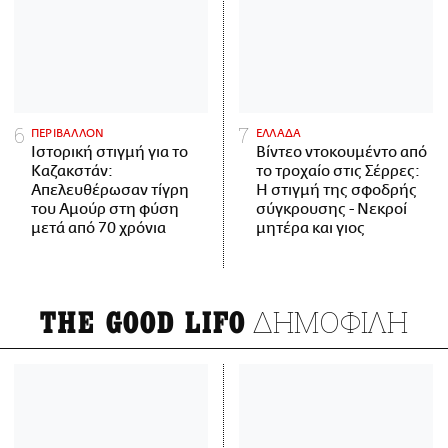
ΠΕΡΙΒΑΛΛΟΝ
ΕΛΛΑΔΑ
Ιστορική στιγμή για το
Βίντεο ντοκουμέντο από
Καζακστάν:
το τροχαίο στις Σέρρες:
Απελευθέρωσαν τίγρη
Η στιγμή της σφοδρής
του Αμούρ στη φύση
σύγκρουσης - Νεκροί
μετά από 70 χρόνια
μητέρα και γιος
ΔΗΜΟΦΙΛΗ
THE GOOD LIFO