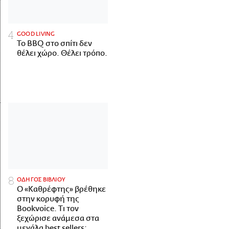
GOOD LIVING
Το BBQ στο σπίτι δεν
θέλει χώρο. Θέλει τρόπο.
ΟΔΗΓΟΣ ΒΙΒΛΙΟΥ
Ο «Καθρέφτης» βρέθηκε
στην κορυφή της
Bookvoice. Τι τον
ξεχώρισε ανάμεσα στα
μεγάλα best sellers;