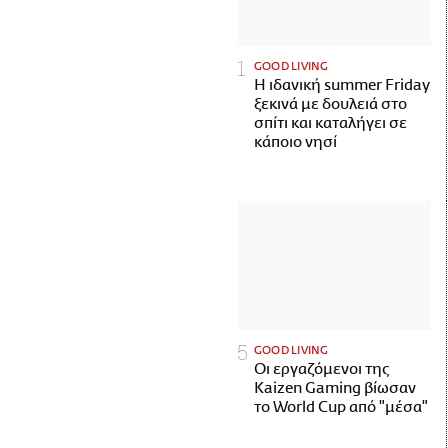
GOOD LIVING
Η ιδανική summer Friday
ξεκινά με δουλειά στο
σπίτι και καταλήγει σε
κάποιο νησί
GOOD LIVING
Οι εργαζόμενοι της
Kaizen Gaming βίωσαν
το World Cup από "μέσα"