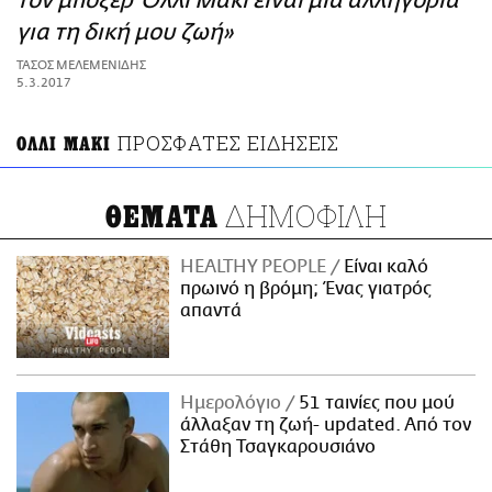
τον μποξέρ Όλλι Μάκι είναι μια αλληγορία
ΑΜΠΑ
για τη δική μου ζωή»
PRINT
ΤΑΣΟΣ ΜΕΛΕΜΕΝΙΔΗΣ
5.3.2017
ΠΡΟΣΦΑΤΕΣ ΕΙΔΗΣΕΙΣ
ΟΛΛΙ ΜΑΚΙ
ΔΗΜΟΦΙΛΗ
ΘΕΜΑΤΑ
HEALTHY PEOPLE
Είναι καλό
πρωινό η βρόμη; Ένας γιατρός
απαντά
Ημερολόγιο
51 ταινίες που μού
άλλαξαν τη ζωή- updated. Aπό τον
Στάθη Τσαγκαρουσιάνο