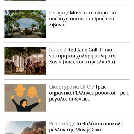
Design
Μόνο στα όνειρα: Τα
υπέροχα σπίτια του Ιμπέρ ντε
Ζιβανσί
Γεύση
Red Jane Grill: Η πιο
νόστιμη και χαλαρή αυλή στα
Χανιά (ίσως και στην Ελλάδα)
Είκοσι χρόνια LIFO
Tρεις
σημαντικοί Έλληνες μουσικοί, τρεις
μεγάλες απώλειες
Ρεπορτάζ
Το θολό και δύσκολο
μέλλον της Μονής Σινά