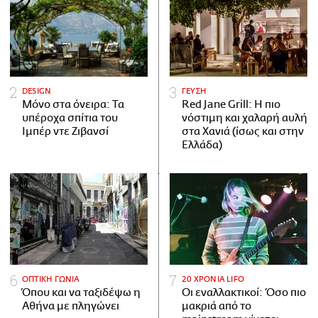
DESIGN
ΓΕΥΣΗ
Μόνο στα όνειρα: Τα
Red Jane Grill: Η πιο
υπέροχα σπίτια του
νόστιμη και χαλαρή αυλή
Ιμπέρ ντε Ζιβανσί
στα Χανιά (ίσως και στην
Ελλάδα)
ΟΠΤΙΚΗ ΓΩΝΙΑ
20 ΧΡΟΝΙΑ LIFO
Όπου και να ταξιδέψω η
Οι εναλλακτικοί: Όσο πιο
Αθήνα με πληγώνει
μακριά από το