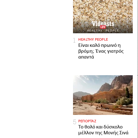
HEALTHY PEOPLE
Είναι καλό πρωινό η
βρόμη; Ένας γιατρός
απαντά
ΡΕΠΟΡΤΑΖ
Το θολό και δύσκολο
μέλλον της Μονής Σινά