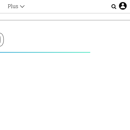
Plus
Θέματα
Συνεντεύξεις
Videos
O
τα
Αφιερώματα
Ζώδια
Εξομολογήσεις
Blogs
η
Οι Αθηναίοι
Απώλειες
Lgbtqi+
Επιλογές