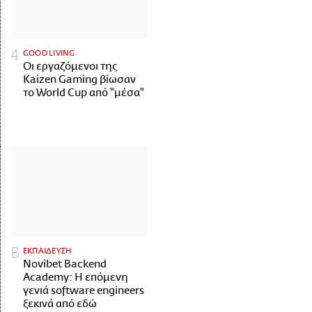
GOOD LIVING
Οι εργαζόμενοι της
Kaizen Gaming βίωσαν
το World Cup από "μέσα"
ΕΚΠΑΙΔΕΥΣΗ
Novibet Backend
Academy: Η επόμενη
γενιά software engineers
ξεκινά από εδώ