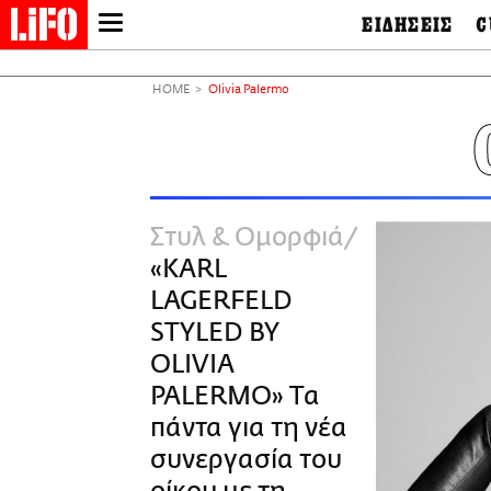
ΕΙΔΗΣΕΙΣ
C
LIFO SHOP
Ελλάδα
Ο
Διεθνή
Μ
NEWSLETTER
HOME
Olivia Palermo
Πολιτική
Θ
ΜΙΚΡΟΠΡΑΓΜΑΤΑ
Οικονομία
Ει
THE GOOD LIFO
Πολιτισμός
Βι
LIFOLAND
Αθλητισμός
Αρ
CITY GUIDE
& 
Περιβάλλον
Στυλ & Ομορφιά
D
ΑΜΠΑ
TV & Media
Φ
«KARL
PRINT
Tech &
Science
LAGERFELD
European Lifo
STYLED BY
OLIVIΑ
PALERMO» Τα
πάντα για τη νέα
συνεργασία του