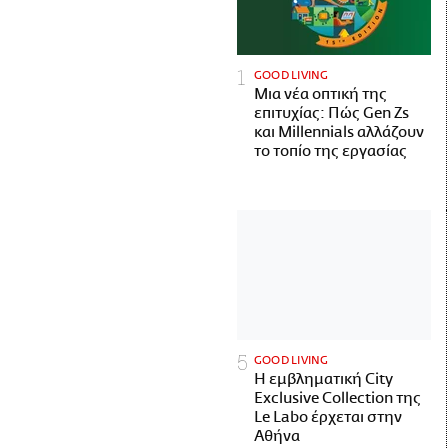
GOOD LIVING
Μια νέα οπτική της
επιτυχίας: Πώς Gen Zs
και Millennials αλλάζουν
το τοπίο της εργασίας
GOOD LIVING
Η εμβληματική City
Exclusive Collection της
Le Labo έρχεται στην
Αθήνα