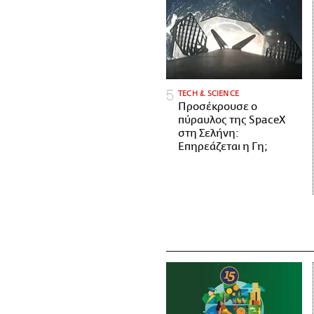
ΤECH & SCIENCE
Προσέκρουσε ο
πύραυλος της SpaceX
στη Σελήνη:
Επηρεάζεται η Γη;