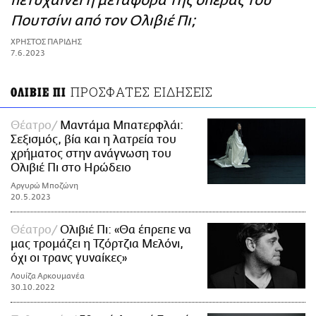
πετυχαίνει η μεταφορά της όπερας του
ΑΜΠΑ
Πουτσίνι από τον Ολιβιέ Πι;
PRINT
ΧΡΗΣΤΟΣ ΠΑΡΙΔΗΣ
7.6.2023
ΠΡΟΣΦΑΤΕΣ ΕΙΔΗΣΕΙΣ
ΟΛΙΒΙΕ ΠΙ
Θέατρο
Μαντάμα Μπατερφλάι:
Σεξισμός, βία και η λατρεία του
χρήματος στην ανάγνωση του
Ολιβιέ Πι στο Ηρώδειο
Αργυρώ Μποζώνη
20.5.2023
Θέατρο
Ολιβιέ Πι: «Θα έπρεπε να
μας τρομάζει η Τζόρτζια Μελόνι,
όχι οι τρανς γυναίκες»
Λουίζα Αρκουμανέα
30.10.2022