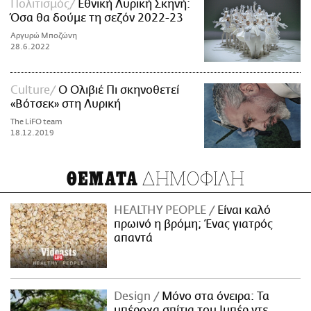
Πολιτισμός
Εθνική Λυρική Σκηνή:
Όσα θα δούμε τη σεζόν 2022-23
Αργυρώ Μποζώνη
28.6.2022
Culture
O Ολιβιέ Πι σκηνοθετεί
«Βότσεκ» στη Λυρική
The LiFO team
18.12.2019
ΔΗΜΟΦΙΛΗ
ΘΕΜΑΤΑ
HEALTHY PEOPLE
Είναι καλό
πρωινό η βρόμη; Ένας γιατρός
απαντά
Design
Μόνο στα όνειρα: Τα
υπέροχα σπίτια του Ιμπέρ ντε