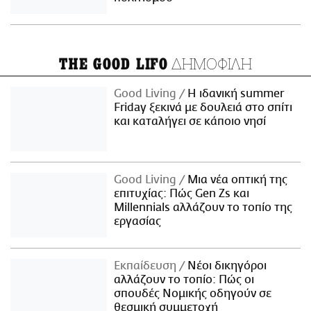
ΔΗΜΟΦΙΛΗ
THE GOOD LIFO
Good Living
Η ιδανική summer
Friday ξεκινά με δουλειά στο σπίτι
και καταλήγει σε κάποιο νησί
Good Living
Μια νέα οπτική της
επιτυχίας: Πώς Gen Zs και
Millennials αλλάζουν το τοπίο της
εργασίας
Εκπαίδευση
Νέοι δικηγόροι
αλλάζουν το τοπίο: Πώς οι
σπουδές Νομικής οδηγούν σε
θεσμική συμμετοχή