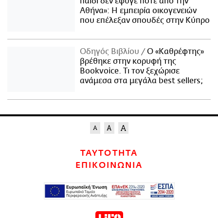
παιδί δεν έφυγε ποτέ από την
Αθήνα»: Η εμπειρία οικογενειών
που επέλεξαν σπουδές στην Κύπρο
Οδηγός Βιβλίου
Ο «Καθρέφτης»
βρέθηκε στην κορυφή της
Bookvoice. Τι τον ξεχώρισε
ανάμεσα στα μεγάλα best sellers;
ΤΑΥΤΟΤΗΤΑ
ΕΠΙΚΟΙΝΩΝΙΑ