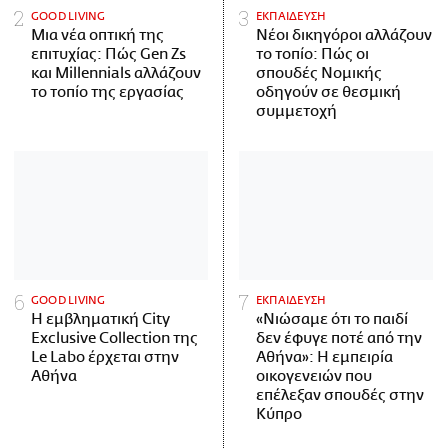
GOOD LIVING
ΕΚΠΑΙΔΕΥΣΗ
Μια νέα οπτική της
Νέοι δικηγόροι αλλάζουν
επιτυχίας: Πώς Gen Zs
το τοπίο: Πώς οι
και Millennials αλλάζουν
σπουδές Νομικής
το τοπίο της εργασίας
οδηγούν σε θεσμική
συμμετοχή
GOOD LIVING
ΕΚΠΑΙΔΕΥΣΗ
Η εμβληματική City
«Νιώσαμε ότι το παιδί
Exclusive Collection της
δεν έφυγε ποτέ από την
Le Labo έρχεται στην
Αθήνα»: Η εμπειρία
Αθήνα
οικογενειών που
επέλεξαν σπουδές στην
Κύπρο