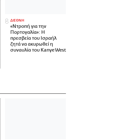
ΔΙΕΘΝΗ
«Ντροπή για την
Πορτογαλία»: Η
πρεσβεία του Ισραήλ
ζητά να ακυρωθεί η
συναυλία του Kanye West