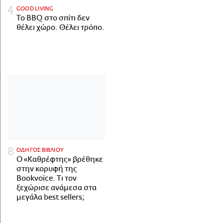
GOOD LIVING
Το BBQ στο σπίτι δεν
θέλει χώρο. Θέλει τρόπο.
ΟΔΗΓΟΣ ΒΙΒΛΙΟΥ
Ο «Καθρέφτης» βρέθηκε
στην κορυφή της
Bookvoice. Τι τον
ξεχώρισε ανάμεσα στα
μεγάλα best sellers;