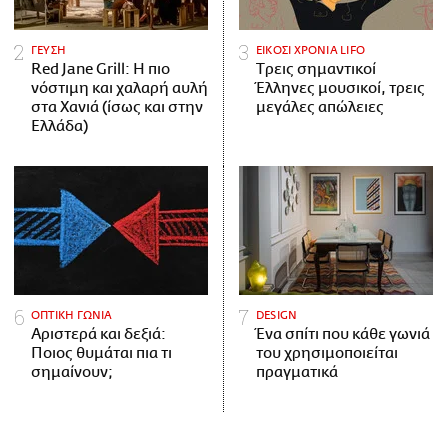
ΓΕΥΣΗ
ΕΙΚΟΣΙ ΧΡΟΝΙΑ LIFO
Red Jane Grill: Η πιο
Tρεις σημαντικοί
νόστιμη και χαλαρή αυλή
Έλληνες μουσικοί, τρεις
στα Χανιά (ίσως και στην
μεγάλες απώλειες
Ελλάδα)
ΟΠΤΙΚΗ ΓΩΝΙΑ
DESIGN
Αριστερά και δεξιά:
Ένα σπίτι που κάθε γωνιά
Ποιος θυμάται πια τι
του χρησιμοποιείται
σημαίνουν;
πραγματικά