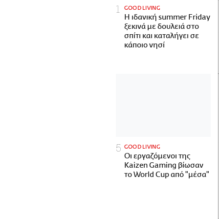
GOOD LIVING
Η ιδανική summer Friday
ξεκινά με δουλειά στο
σπίτι και καταλήγει σε
κάποιο νησί
GOOD LIVING
Οι εργαζόμενοι της
Kaizen Gaming βίωσαν
το World Cup από "μέσα"