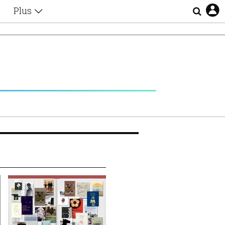
Plus
Θέματα
Συνεντεύξεις
Videos
τα
Αφιερώματα
Ζώδια
Εξομολογήσεις
Blogs
η
Οι Αθηναίοι
Απώλειες
Lgbtqi+
Επιλογές