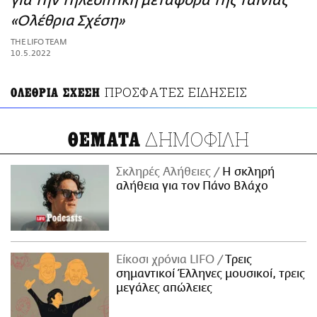
για την τηλεοπτική μεταφορά της ταινίας
ΑΜΠΑ
«Ολέθρια Σχέση»
PRINT
THE LIFO TEAM
10.5.2022
ΠΡΟΣΦΑΤΕΣ ΕΙΔΗΣΕΙΣ
ΟΛΕΘΡΙΑ ΣΧΕΣΗ
ΔΗΜΟΦΙΛΗ
ΘΕΜΑΤΑ
Σκληρές Αλήθειες
H σκληρή
αλήθεια για τον Πάνο Βλάχο
Είκοσι χρόνια LIFO
Tρεις
σημαντικοί Έλληνες μουσικοί, τρεις
μεγάλες απώλειες