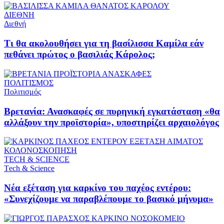
ΔΙΕΘΝΗ
Διεθνή
Τι θα ακολουθήσει για τη βασίλισσα Καμίλα εάν
πεθάνει πρώτος ο βασιλιάς Κάρολος;
ΠΟΛΙΤΙΣΜΟΣ
Πολιτισμός
Βρετανία: Ανασκαφές σε πυρηνική εγκατάσταση «θα
αλλάξουν την προϊστορία», υποστηρίζει αρχαιολόγος
ΤECH & SCIENCE
Τech & Science
Νέα εξέταση για καρκίνο του παχέος εντέρου:
«Συνεχίζουμε να παραβλέπουμε το βασικό μήνυμα»