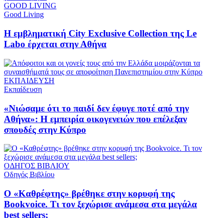
GOOD LIVING
Good Living
Η εμβληματική City Exclusive Collection της Le
Labo έρχεται στην Αθήνα
ΕΚΠΑΙΔΕΥΣΗ
Εκπαίδευση
«Νιώσαμε ότι το παιδί δεν έφυγε ποτέ από την
Αθήνα»: Η εμπειρία οικογενειών που επέλεξαν
σπουδές στην Κύπρο
ΟΔΗΓΟΣ ΒΙΒΛΙΟΥ
Οδηγός Βιβλίου
Ο «Καθρέφτης» βρέθηκε στην κορυφή της
Bookvoice. Τι τον ξεχώρισε ανάμεσα στα μεγάλα
best sellers;