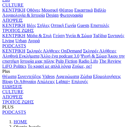
CULTURE
ΚΕΝΤΡΙΚΗ
Οθόνες
Μουσική
Θέατρο
Εικαστικά
Βιβλίο
Αρχαιολογία & Ιστορία
Design
Φωτογραφία
ΑΠΟΨΕΙΣ
ΚΕΝΤΡΙΚΗ
Ιδέες
Στήλες
Οπτική Γωνία
Guests
Επιστολές
ΤΡΟΠΟΣ ΖΩΗΣ
ΚΕΝΤΡΙΚΗ
Μόδα & Στυλ
Γεύση
Υγεία & Σώμα
Ταξίδια
Συνταγές
Living
Urban
Αγορά
PODCASTS
ΚΕΝΤΡΙΚΗ
Σκληρές Αλήθειες OnDemand
Σκληρές Αλήθειες
Αληθινά Εγκλήματα
Άλλο ένα podcast 3.0
Ψυχή & Σώμα
Άκου την
επιστήμη
Ιστορία μιας πόλης
Pulp Fiction
Radio Lifo
The Review
LiFO Politics
Το κρασί με απλά λόγια
Ζούμε, ρε!
Plus
Θέματα
Συνεντεύξεις
Videos
Αφιερώματα
Ζώδια
Εξομολογήσεις
Blogs
Οι Αθηναίοι
Απώλειες
Lgbtqi+
Επιλογές
ΕΙΔΗΣΕΙΣ
CULTURE
ΑΠΟΨΕΙΣ
ΤΡΟΠΟΣ ΖΩΗΣ
PLUS
PODCASTS
HOME
Okonjo-Iweala