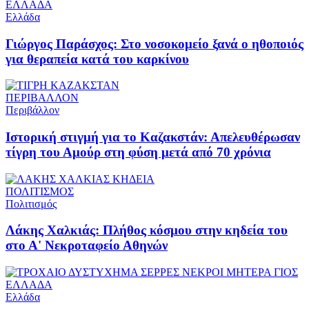
ΕΛΛΑΔΑ
Ελλάδα
Γιώργος Παράσχος: Στο νοσοκομείο ξανά ο ηθοποιός
για θεραπεία κατά του καρκίνου
ΠΕΡΙΒΑΛΛΟΝ
Περιβάλλον
Ιστορική στιγμή για το Καζακστάν: Απελευθέρωσαν
τίγρη του Αμούρ στη φύση μετά από 70 χρόνια
ΠΟΛΙΤΙΣΜΟΣ
Πολιτισμός
Λάκης Χαλκιάς: Πλήθος κόσμου στην κηδεία του
στο Α' Νεκροταφείο Αθηνών
ΕΛΛΑΔΑ
Ελλάδα