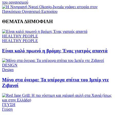
του οργανισμού
ΘΕΜΑΤΑ
ΔΗΜΟΦΙΛΗ
HEALTHY PEOPLE
HEALTHY PEOPLE
Είναι καλό πρωινό η βρόμη; Ένας γιατρός απαντά
DESIGN
Design
Μόνο στα όνειρα: Τα υπέροχα σπίτια του Ιμπέρ ντε
Ζιβανσί
ΓΕΥΣΗ
Γεύση