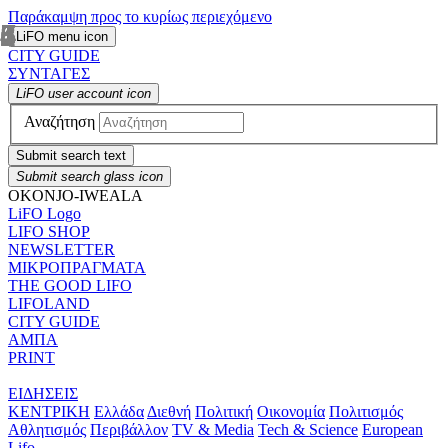
Παράκαμψη προς το κυρίως περιεχόμενο
LiFO menu icon
CITY GUIDE
ΣΥΝΤΑΓΕΣ
LiFO user account icon
Αναζήτηση
Submit search text
Submit search glass icon
OKONJO-IWEALA
LiFO Logo
LIFO SHOP
NEWSLETTER
ΜΙΚΡΟΠΡΑΓΜΑΤΑ
THE GOOD LIFO
LIFOLAND
CITY GUIDE
ΑΜΠΑ
PRINT
ΕΙΔΗΣΕΙΣ
ΚΕΝΤΡΙΚΗ
Ελλάδα
Διεθνή
Πολιτική
Οικονομία
Πολιτισμός
Αθλητισμός
Περιβάλλον
TV & Media
Tech & Science
European
Lifo