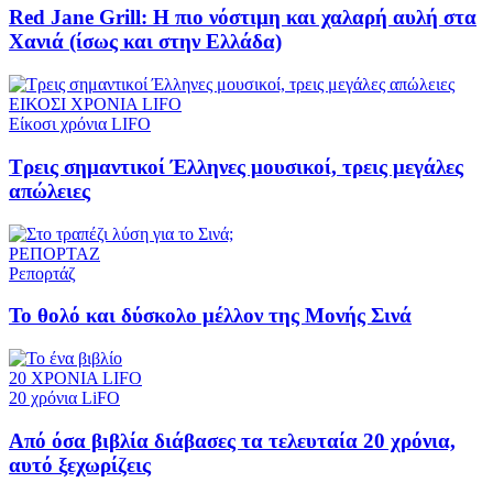
Red Jane Grill: Η πιο νόστιμη και χαλαρή αυλή στα
Χανιά (ίσως και στην Ελλάδα)
ΕΙΚΟΣΙ ΧΡΟΝΙΑ LIFO
Είκοσι χρόνια LIFO
Tρεις σημαντικοί Έλληνες μουσικοί, τρεις μεγάλες
απώλειες
ΡΕΠΟΡΤΑΖ
Ρεπορτάζ
Το θολό και δύσκολο μέλλον της Μονής Σινά
20 ΧΡΟΝΙΑ LIFO
20 χρόνια LiFO
Από όσα βιβλία διάβασες τα τελευταία 20 χρόνια,
αυτό ξεχωρίζεις