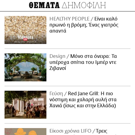
ΔΗΜΟΦΙΛΗ
ΘΕΜΑΤΑ
HEALTHY PEOPLE
Είναι καλό
πρωινό η βρόμη; Ένας γιατρός
απαντά
Design
Μόνο στα όνειρα: Τα
υπέροχα σπίτια του Ιμπέρ ντε
Ζιβανσί
Γεύση
Red Jane Grill: Η πιο
νόστιμη και χαλαρή αυλή στα
Χανιά (ίσως και στην Ελλάδα)
Είκοσι χρόνια LIFO
Tρεις