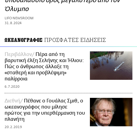
υποθαλάσσιο όρος μεγαλύτερο από τον
ΑΜΠΑ
Όλυμπο
PRINT
LIFO NEWSROOM
31.8.2024
ΠΡΟΣΦΑΤΕΣ ΕΙΔΗΣΕΙΣ
ΩΚΕΑΝΟΓΡΑΦΟΣ
Περιβάλλον
Πέρα από τη
βαρυτική έλξη Σελήνης και Ήλιου:
Πώς ο άνθρωπος άλλαξε τη
«σταθερή και προβλέψιμη»
παλίρροια
6.7.2020
Διεθνή
Πέθανε ο Γουάλας Σμιθ, ο
ωκεανογράφος που μίλησε
πρώτος για την υπερθέρμανση του
πλανήτη
20.2.2019