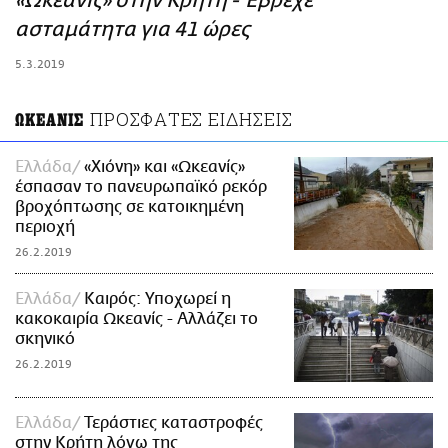
«Ωκεανίς» στην Κρήτη - Έβρεχε
ΑΜΠΑ
ασταμάτητα για 41 ώρες
PRINT
5.3.2019
ΠΡΟΣΦΑΤΕΣ ΕΙΔΗΣΕΙΣ
ΩΚΕΑΝΙΣ
Ελλάδα
«Χιόνη» και «Ωκεανίς»
έσπασαν το πανευρωπαϊκό ρεκόρ
βροχόπτωσης σε κατοικημένη
περιοχή
26.2.2019
Ελλάδα
Καιρός: Υποχωρεί η
κακοκαιρία Ωκεανίς - Αλλάζει το
σκηνικό
26.2.2019
Ελλάδα
Τεράστιες καταστροφές
στην Κρήτη λόγω της