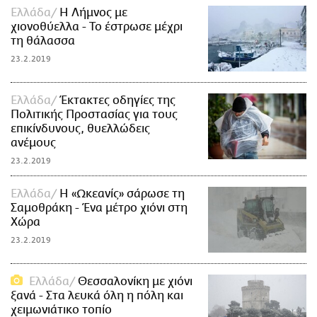
Ελλάδα
Η Λήμνος με
χιονοθύελλα - Το έστρωσε μέχρι
τη θάλασσα
23.2.2019
Ελλάδα
Έκτακτες οδηγίες της
Πολιτικής Προστασίας για τους
επικίνδυνους, θυελλώδεις
ανέμους
23.2.2019
Ελλάδα
Η «Ωκεανίς» σάρωσε τη
Σαμοθράκη - Ένα μέτρο χιόνι στη
Χώρα
23.2.2019
Ελλάδα
Θεσσαλονίκη με χιόνι
ξανά - Στα λευκά όλη η πόλη και
χειμωνιάτικο τοπίο