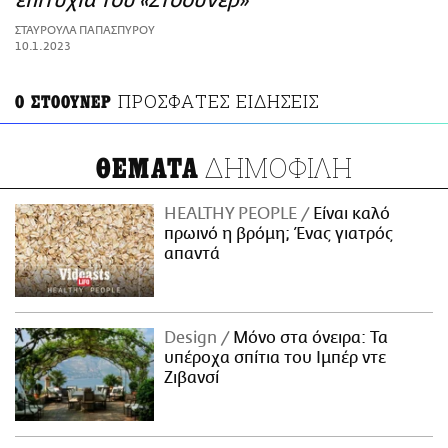
επιτυχία του «Στόουνερ»
ΑΜΠΑ
ΣΤΑΥΡΟΥΛΑ ΠΑΠΑΣΠΥΡΟΥ
PRINT
10.1.2023
ΠΡΟΣΦΑΤΕΣ ΕΙΔΗΣΕΙΣ
Ο ΣΤΟΟΥΝΕΡ
ΔΗΜΟΦΙΛΗ
ΘΕΜΑΤΑ
HEALTHY PEOPLE
Είναι καλό
πρωινό η βρόμη; Ένας γιατρός
απαντά
Design
Μόνο στα όνειρα: Τα
υπέροχα σπίτια του Ιμπέρ ντε
Ζιβανσί