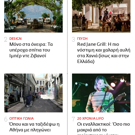
DESIGN
ΓΕΥΣΗ
Μόνο στα όνειρα: Τα
Red Jane Grill: Η πιο
υπέροχα σπίτια του
νόστιμη και χαλαρή αυλή
Ιμπέρ ντε Ζιβανσί
στα Χανιά (ίσως και στην
Ελλάδα)
ΟΠΤΙΚΗ ΓΩΝΙΑ
20 ΧΡΟΝΙΑ LIFO
Όπου και να ταξιδέψω η
Οι εναλλακτικοί: Όσο πιο
Αθήνα με πληγώνει
μακριά από το