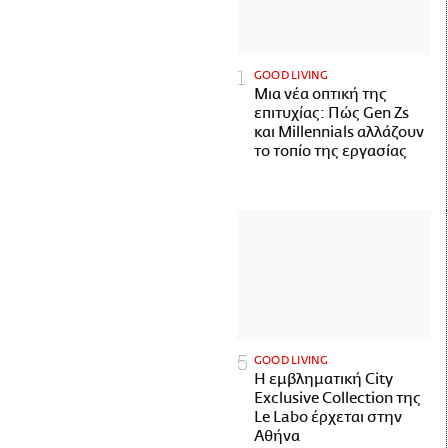
GOOD LIVING
Μια νέα οπτική της
επιτυχίας: Πώς Gen Zs
και Millennials αλλάζουν
το τοπίο της εργασίας
GOOD LIVING
Η εμβληματική City
Exclusive Collection της
Le Labo έρχεται στην
Αθήνα