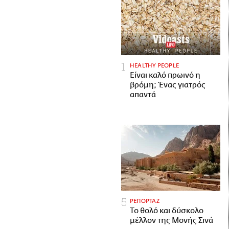
HEALTHY PEOPLE
Είναι καλό πρωινό η
βρόμη; Ένας γιατρός
απαντά
ΡΕΠΟΡΤΑΖ
Το θολό και δύσκολο
μέλλον της Μονής Σινά