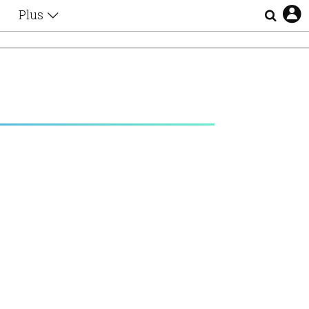
Plus
Θέματα
Συνεντεύξεις
Videos
τα
Αφιερώματα
Ζώδια
Εξομολογήσεις
Blogs
η
Οι Αθηναίοι
Απώλειες
Lgbtqi+
Επιλογές