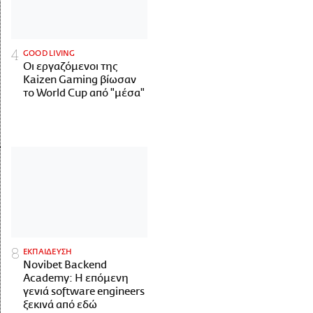
GOOD LIVING
Οι εργαζόμενοι της
Kaizen Gaming βίωσαν
το World Cup από "μέσα"
ΕΚΠΑΙΔΕΥΣΗ
Novibet Backend
Academy: Η επόμενη
γενιά software engineers
ξεκινά από εδώ