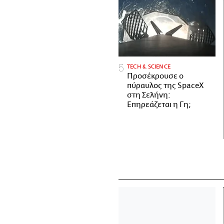
ΤECH & SCIENCE
Προσέκρουσε ο
πύραυλος της SpaceX
στη Σελήνη:
Επηρεάζεται η Γη;