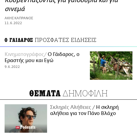
Κουβεντιάζοντας για γαϊδούρια και για
ΑΜΠΑ
σινεμά
PRINT
ΑΚΗΣ ΚΑΠΡΑΝΟΣ
11.6.2022
ΠΡΟΣΦΑΤΕΣ ΕΙΔΗΣΕΙΣ
Ο ΓΑΙΔΑΡΟΣ
Κινηματογράφος
Ο Γάιδαρος, ο
Εραστής μου και Εγώ
9.6.2022
ΔΗΜΟΦΙΛΗ
ΘΕΜΑΤΑ
Σκληρές Αλήθειες
H σκληρή
αλήθεια για τον Πάνο Βλάχο