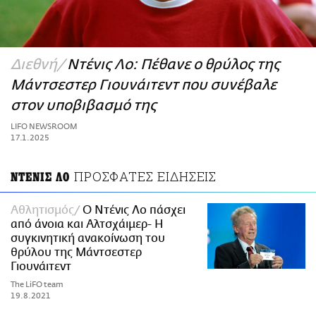
ΑΜΠΑ
PRINT
Διεθνή
Ντένις Λο: Πέθανε ο θρύλος της
Μάντσεστερ Γιουνάιτεντ που συνέβαλε
στον υποβιβασμό της
LIFO NEWSROOM
17.1.2025
ΠΡΟΣΦΑΤΕΣ ΕΙΔΗΣΕΙΣ
ΝΤΕΝΙΣ ΛΟ
Αθλητισμός
Ο Ντένις Λο πάσχει
από άνοια και Αλτσχάιμερ- Η
συγκινητική ανακοίνωση του
θρύλου της Μάντσεστερ
Γιουνάιτεντ
The LiFO team
19.8.2021