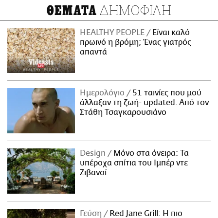
ΔΗΜΟΦΙΛΗ
ΘΕΜΑΤΑ
HEALTHY PEOPLE
Είναι καλό
πρωινό η βρόμη; Ένας γιατρός
απαντά
Ημερολόγιο
51 ταινίες που μού
άλλαξαν τη ζωή- updated. Aπό τον
Στάθη Τσαγκαρουσιάνο
Design
Μόνο στα όνειρα: Τα
υπέροχα σπίτια του Ιμπέρ ντε
Ζιβανσί
Γεύση
Red Jane Grill: Η πιο