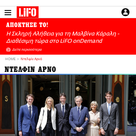
Παράκαμψη
προς
το
ΕΙΔΗΣΕΙΣ
κυρίως
ΑΠΟΚΤΗΣΕ ΤΟ!
περιεχόμενο
CULTURE
Η Σκληρή Αλήθεια για τη Μαλβίνα Κάραλη -
ΑΠΟΨΕΙΣ
Διαθέσιμη τώρα στo LiFO onDemand
ΤΡΟΠΟΣ ΖΩΗΣ
Δείτε περισσότερα
PODCASTS
HOME
Ντελφίν Αρνό
Plus
ΝΤΕΛΦΙΝ ΑΡΝΟ
LIFO SHOP
NEWSLETTER
ΜΙΚΡΟΠΡΑΓΜΑΤΑ
THE GOOD LIFO
LIFOLAND
CITY GUIDE