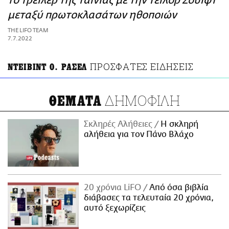
το τρέιλερ της ταινίας με την Τέιλορ Σουίφτ
ΑΜΠΑ
μεταξύ πρωτοκλασάτων ηθοποιών
PRINT
THE LIFO TEAM
7.7.2022
ΠΡΟΣΦΑΤΕΣ ΕΙΔΗΣΕΙΣ
ΝΤΕΙΒΙΝΤ Ο. ΡΑΣΕΛ
ΔΗΜΟΦΙΛΗ
ΘΕΜΑΤΑ
Σκληρές Αλήθειες
H σκληρή
αλήθεια για τον Πάνο Βλάχο
20 χρόνια LiFO
Από όσα βιβλία
διάβασες τα τελευταία 20 χρόνια,
αυτό ξεχωρίζεις