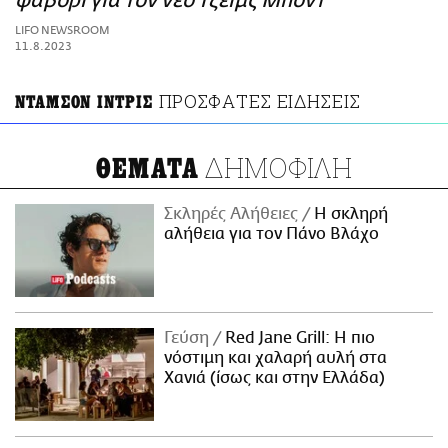
φαβορί για τον νέο Τζέιμς Μποντ
ΑΜΠΑ
LIFO NEWSROOM
PRINT
11.8.2023
ΠΡΟΣΦΑΤΕΣ ΕΙΔΗΣΕΙΣ
ΝΤΑΜΣΟΝ ΙΝΤΡΙΣ
ΔΗΜΟΦΙΛΗ
ΘΕΜΑΤΑ
Σκληρές Αλήθειες
H σκληρή
αλήθεια για τον Πάνο Βλάχο
Γεύση
Red Jane Grill: Η πιο
νόστιμη και χαλαρή αυλή στα
Χανιά (ίσως και στην Ελλάδα)