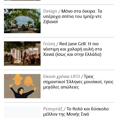
Design
Μόνο στα όνειρα: Τα
υπέροχα σπίτια του Ιμπέρ ντε
Ζιβανσί
Γεύση
Red Jane Grill: Η πιο
νόστιμη και χαλαρή αυλή στα
Χανιά (ίσως και στην Ελλάδα)
Είκοσι χρόνια LIFO
Tρεις
σημαντικοί Έλληνες μουσικοί, τρεις
μεγάλες απώλειες
Ρεπορτάζ
Το θολό και δύσκολο
μέλλον της Μονής Σινά