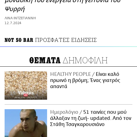
μοναδική του ενέργεια στη γειτονιά του
ΑΜΠΑ
Ψυρρή
PRINT
ΛΙΝΑ ΙΝΤΖΕΓΙΑΝΝΗ
12.7.2024
ΠΡΟΣΦΑΤΕΣ ΕΙΔΗΣΕΙΣ
NOT SO BAR
ΔΗΜΟΦΙΛΗ
ΘΕΜΑΤΑ
HEALTHY PEOPLE
Είναι καλό
πρωινό η βρόμη; Ένας γιατρός
απαντά
Ημερολόγιο
51 ταινίες που μού
άλλαξαν τη ζωή- updated. Aπό τον
Στάθη Τσαγκαρουσιάνο