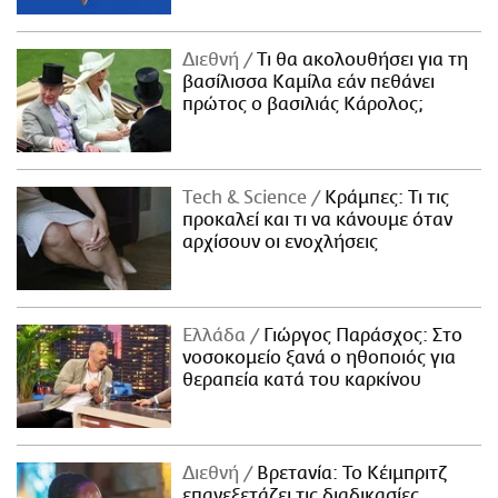
Διεθνή
Τι θα ακολουθήσει για τη
βασίλισσα Καμίλα εάν πεθάνει
πρώτος ο βασιλιάς Κάρολος;
Τech & Science
Κράμπες: Τι τις
προκαλεί και τι να κάνουμε όταν
αρχίσουν οι ενοχλήσεις
Ελλάδα
Γιώργος Παράσχος: Στο
νοσοκομείο ξανά ο ηθοποιός για
θεραπεία κατά του καρκίνου
Διεθνή
Βρετανία: Το Κέιμπριτζ
επανεξετάζει τις διαδικασίες