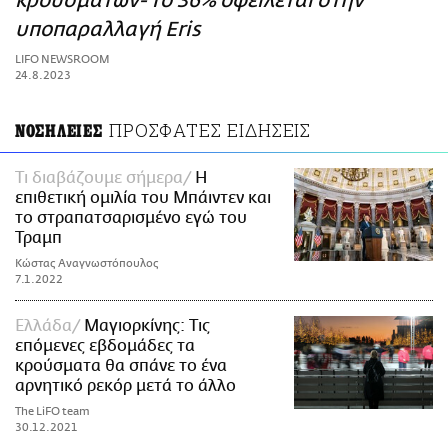
κρουσμάτων- Το 36% οφείλεται στην
ΑΜΠΑ
υποπαραλλαγή Eris
PRINT
LIFO NEWSROOM
24.8.2023
ΠΡΟΣΦΑΤΕΣ ΕΙΔΗΣΕΙΣ
ΝΟΣΗΛΕΙΕΣ
Τι διαβάζουμε σήμερα
Η
επιθετική ομιλία του Μπάιντεν και
το στραπατσαρισμένο εγώ του
Τραμπ
Κώστας Αναγνωστόπουλος
7.1.2022
Ελλάδα
Μαγιορκίνης: Τις
επόμενες εβδομάδες τα
κρούσματα θα σπάνε το ένα
αρνητικό ρεκόρ μετά το άλλο
The LiFO team
30.12.2021