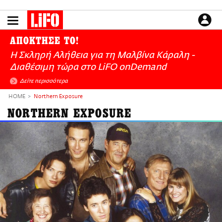
Παράκαμψη
προς
το
ΕΙΔΗΣΕΙΣ
κυρίως
ΑΠΟΚΤΗΣΕ ΤΟ!
περιεχόμενο
CULTURE
Η Σκληρή Αλήθεια για τη Μαλβίνα Κάραλη -
ΑΠΟΨΕΙΣ
Διαθέσιμη τώρα στo LiFO onDemand
ΤΡΟΠΟΣ ΖΩΗΣ
Δείτε περισσότερα
PODCASTS
HOME
Northern Exposure
Plus
NORTHERN EXPOSURE
LIFO SHOP
NEWSLETTER
ΜΙΚΡΟΠΡΑΓΜΑΤΑ
THE GOOD LIFO
LIFOLAND
CITY GUIDE