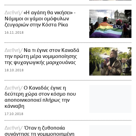
Διεθνή
«Η αγάπη θα νικήσει» -
Νόμιμοι οι γάμοι ομόφυλων
ζευγαριών στην Κόστα Ρίκα
16.11.2018
Διεθνή
Να τι έγινε στον Καναδά
την πρώτη μέρα νομιμοποίησης
της ψυχαγωγικής μαριχουάνας
18.10.2018
Διεθνή
Ο Καναδάς έγινε η
δεύτερη χώρα στον κόσμο που
αποποινικοποιεί πλήρως την
κάνναβη
17.10.2018
Διεθνή
Όταν η ζυθοποιία
συνάντησε τη νομιμοποιημένη