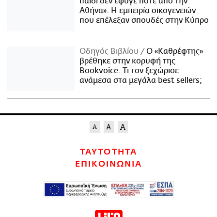
παιδί δεν έφυγε ποτέ από την
Αθήνα»: Η εμπειρία οικογενειών
που επέλεξαν σπουδές στην Κύπρο
Οδηγός Βιβλίου
Ο «Καθρέφτης»
βρέθηκε στην κορυφή της
Bookvoice. Τι τον ξεχώρισε
ανάμεσα στα μεγάλα best sellers;
ΤΑΥΤΟΤΗΤΑ
ΕΠΙΚΟΙΝΩΝΙΑ