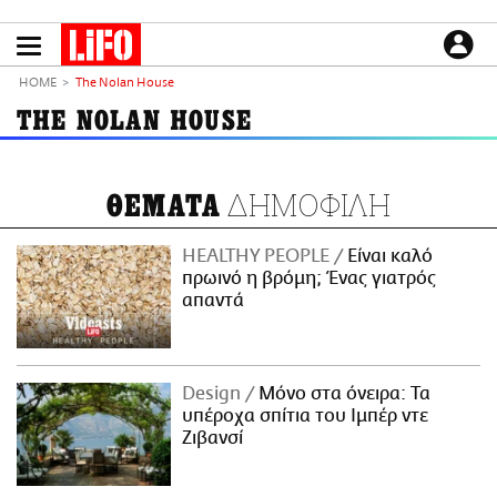
Παράκαμψη
προς
το
ΕΙΔΗΣΕΙΣ
κυρίως
HOME
The Nolan House
περιεχόμενο
CULTURE
THE NOLAN HOUSE
ΑΠΟΨΕΙΣ
ΤΡΟΠΟΣ ΖΩΗΣ
ΔΗΜΟΦΙΛΗ
ΘΕΜΑΤΑ
PODCASTS
Plus
HEALTHY PEOPLE
Είναι καλό
πρωινό η βρόμη; Ένας γιατρός
απαντά
LIFO SHOP
NEWSLETTER
Design
Μόνο στα όνειρα: Τα
ΜΙΚΡΟΠΡΑΓΜΑΤΑ
υπέροχα σπίτια του Ιμπέρ ντε
THE GOOD LIFO
Ζιβανσί
LIFOLAND
CITY GUIDE