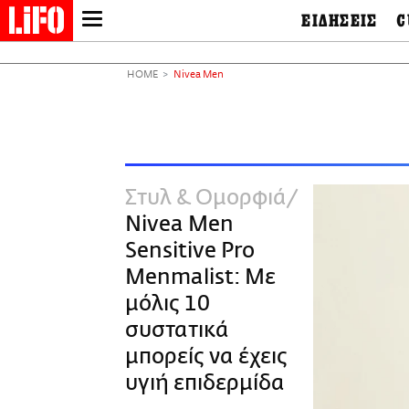
ΕΙΔΗΣΕΙΣ
C
LIFO SHOP
Ελλάδα
Ο
Διεθνή
Μ
NEWSLETTER
HOME
Nivea Men
Πολιτική
Θ
ΜΙΚΡΟΠΡΑΓΜΑΤΑ
Οικονομία
Ει
THE GOOD LIFO
Πολιτισμός
Βι
LIFOLAND
Αθλητισμός
Αρ
CITY GUIDE
& 
Περιβάλλον
Στυλ & Ομορφιά
D
ΑΜΠΑ
TV & Media
Φ
Nivea Men
PRINT
Tech &
Science
Sensitive Pro
European Lifo
Menmalist: Με
μόλις 10
συστατικά
μπορείς να έχεις
υγιή επιδερμίδα