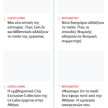
GOOD LIVING
ΕΚΠΑΙΔΕΥΣΗ
Μια νέα οπτική της
Νέοι δικηγόροι αλλάζουν
επιτυχίας: Πώς Gen Zs
το τοπίο: Πώς οι
και Millennials αλλάζουν
σπουδές Νομικής
το τοπίο της εργασίας
οδηγούν σε θεσμική
συμμετοχή
GOOD LIVING
ΕΚΠΑΙΔΕΥΣΗ
Η εμβληματική City
«Νιώσαμε ότι το παιδί
Exclusive Collection της
δεν έφυγε ποτέ από την
Le Labo έρχεται στην
Αθήνα»: Η εμπειρία
Αθήνα
οικογενειών που