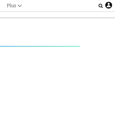
Plus
Θέματα
Συνεντεύξεις
Videos
τα
Αφιερώματα
Ζώδια
Εξομολογήσεις
Blogs
η
Οι Αθηναίοι
Απώλειες
Lgbtqi+
Επιλογές