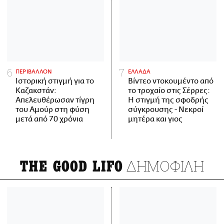
ΠΕΡΙΒΑΛΛΟΝ
ΕΛΛΑΔΑ
Ιστορική στιγμή για το
Βίντεο ντοκουμέντο από
Καζακστάν:
το τροχαίο στις Σέρρες:
Απελευθέρωσαν τίγρη
Η στιγμή της σφοδρής
του Αμούρ στη φύση
σύγκρουσης - Νεκροί
μετά από 70 χρόνια
μητέρα και γιος
ΔΗΜΟΦΙΛΗ
THE GOOD LIFO