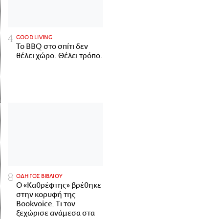
GOOD LIVING
Το BBQ στο σπίτι δεν
θέλει χώρο. Θέλει τρόπο.
ΟΔΗΓΟΣ ΒΙΒΛΙΟΥ
Ο «Καθρέφτης» βρέθηκε
στην κορυφή της
Bookvoice. Τι τον
ξεχώρισε ανάμεσα στα