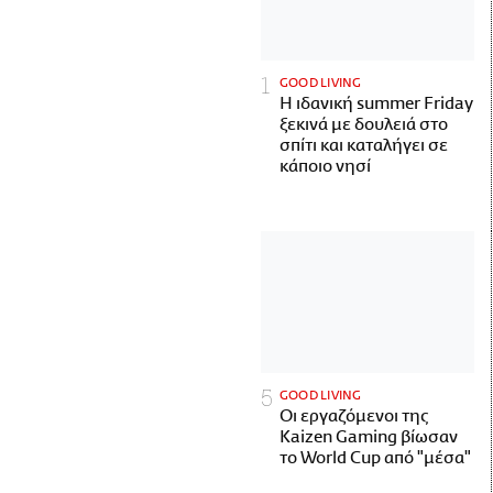
GOOD LIVING
Η ιδανική summer Friday
ξεκινά με δουλειά στο
σπίτι και καταλήγει σε
κάποιο νησί
GOOD LIVING
Οι εργαζόμενοι της
Kaizen Gaming βίωσαν
το World Cup από "μέσα"