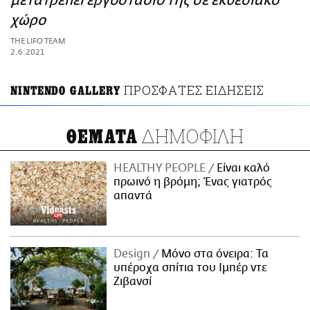
μετατρέπει εργοστάσιό της σε εκθεσιακό
ΑΜΠΑ
χώρο
PRINT
THE LIFO TEAM
2.6.2021
ΠΡΟΣΦΑΤΕΣ ΕΙΔΗΣΕΙΣ
NINTENDO GALLERY
ΔΗΜΟΦΙΛΗ
ΘΕΜΑΤΑ
HEALTHY PEOPLE
Είναι καλό
πρωινό η βρόμη; Ένας γιατρός
απαντά
Design
Μόνο στα όνειρα: Τα
υπέροχα σπίτια του Ιμπέρ ντε
Ζιβανσί