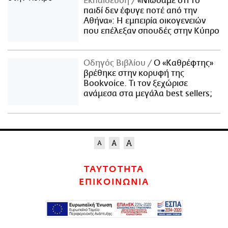
Εκπαίδευση
«Νιώσαμε ότι το
παιδί δεν έφυγε ποτέ από την
Αθήνα»: Η εμπειρία οικογενειών
που επέλεξαν σπουδές στην Κύπρο
Οδηγός Βιβλίου
Ο «Καθρέφτης»
βρέθηκε στην κορυφή της
Bookvoice. Τι τον ξεχώρισε
ανάμεσα στα μεγάλα best sellers;
ΤΑΥΤΟΤΗΤΑ
ΕΠΙΚΟΙΝΩΝΙΑ