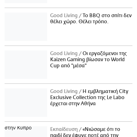
Good Living
Το BBQ στο σπίτι δεν
θέλει χώρο. Θέλει τρόπο.
Good Living
Οι εργαζόμενοι της
Kaizen Gaming βίωσαν το World
Cup από "μέσα"
Good Living
Η εμβληματική City
Exclusive Collection της Le Labo
έρχεται στην Αθήνα
Εκπαίδευση
«Νιώσαμε ότι το
παιδί δεν έφυγε ποτέ από την