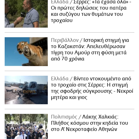
Ελλάδα
Σέρρες: «Τα έχασα όλα» -
Οι πρώτες δηλώσεις του πατέρα
και συζύγου των θυμάτων του
τροχαίου
Περιβάλλον
Ιστορική στιγμή για
το Καζακστάν: Απελευθέρωσαν
τίγρη του Αμούρ στη φύση μετά
από 70 χρόνια
Ελλάδα
Βίντεο ντοκουμέντο από
το τροχαίο στις Σέρρες: Η στιγμή
της σφοδρής σύγκρουσης - Νεκροί
μητέρα και γιος
Πολιτισμός
Λάκης Χαλκιάς:
Πλήθος κόσμου στην κηδεία του
στο Α' Νεκροταφείο Αθηνών