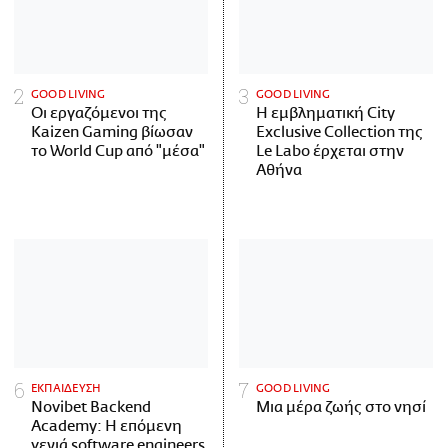
GOOD LIVING
GOOD LIVING
Οι εργαζόμενοι της
Η εμβληματική City
Kaizen Gaming βίωσαν
Exclusive Collection της
το World Cup από "μέσα"
Le Labo έρχεται στην
Αθήνα
ΕΚΠΑΙΔΕΥΣΗ
GOOD LIVING
Novibet Backend
Μια μέρα ζωής στο νησί
Academy: Η επόμενη
γενιά software engineers