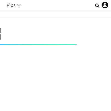
Plus
Θέματα
Συνεντεύξεις
Videos
Σ
τα
Αφιερώματα
Ζώδια
Εξομολογήσεις
Blogs
η
Οι Αθηναίοι
Απώλειες
Lgbtqi+
Επιλογές