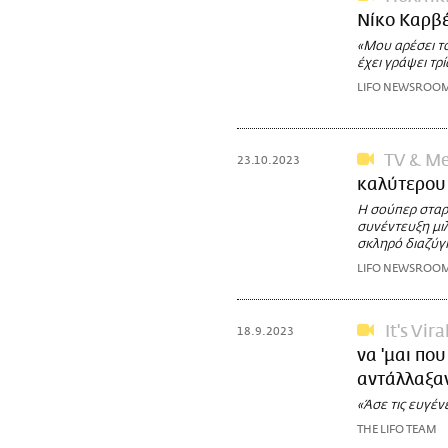
Νίκο Καρβέ
«Μου αρέσει το
έχει γράψει τρί
LIFO NEWSROO
TV & Me
23.10.2023
καλύτερου 
Η σούπερ σταρ 
συνέντευξη μιλ
σκληρό διαζύγι
LIFO NEWSROO
It's Vira
18.9.2023
να 'μαι πο
αντάλλαξα
«Άσε τις ευγέν
THE LIFO TEAM