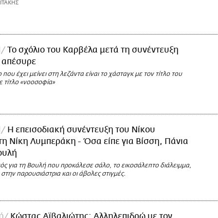
ΙΤΑΚΗΣ
l
Το σχόλιο του Καρβέλα μετά τη συνέντευξη
ο απέσυρε
 που έχει μείνει στη λεζάντα είναι το χάσταγκ με τον τίτλο του
ε τίτλο «νοοσοφία»
l
Η επεισοδιακή συνέντευξη του Νίκου
η Νίκη Λυμπεράκη - Όσα είπε για Βίσση, Πάνια
ουλή
ός για τη Βουλή που προκάλεσε σάλο, το εικοσάλεπτο διάλειμμα,
» στην παρουσιάστρια και οι άβολες στιγμές.
ή
Κώστας Αϊβαλιώτης: Αλληλεπιδρώ με τον