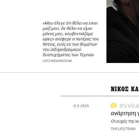
«Μου έλεγε ότι θέλει να είναι
μαζί μου, δε θέλει να είμαι
μόνος μου, κουβεντιάζαμε
ώρες» ανέφερε ο πατέρας του
Ντένις, ενός εκ των θυμάτων
του σιδηροδρομικού
δυστυχήματος των Τεμπών
LIFO NEWSROOM
ΝΙΚΟΣ Κ
It's Vira
8.9.2025
ανάρτηση γ
Οι ευχές της κ
THE LIFO TEAM