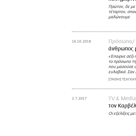
Πρώτον, δε με 
τέταρτον, σπαν
μαλώνουμε
Πρόσωπα
16.10.2018
άνθρωπος μ
«Έπαιρνε σέξι
το πρόσωπο της
που μασούσε στ
ευλαβικά. Σαν 
ΣΤΑΘΗΣ ΤΣΑΓΚΑ
TV & Media
2.7.2017
τον Καρβέλ
Οι εξελίξεις μ