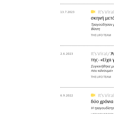
It's Vira
13.7.2023
σκηνή μετά
Τραγούδησαν μα
Βίσση
THE LIFO TEAM
It's Viral
Ά
2.6.2023
της- «Είχα 
Συγκινήθηκε μι
που κάνουμε»
THE LIFO TEAM
It's Vira
6.9.2022
δύο χρόνια
Η τραγουδίστρι