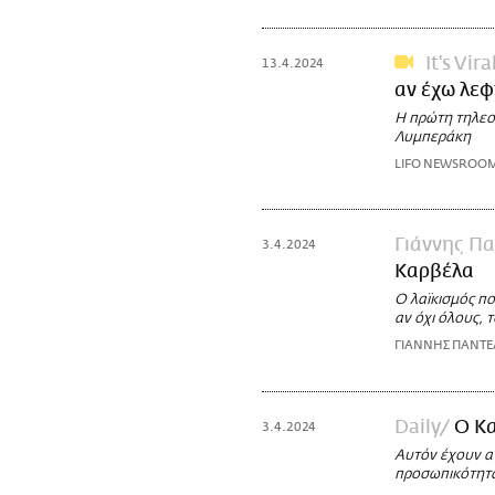
It's Vira
13.4.2024
αν έχω λεφ
Η πρώτη τηλεο
Λυμπεράκη
LIFO NEWSROO
Γιάννης Π
3.4.2024
Καρβέλα
Ο λαϊκισμός π
αν όχι όλους, 
ΓΙΑΝΝΗΣ ΠΑΝΤΕ
Daily
Ο Κα
3.4.2024
Αυτόν έχουν αν
προσωπικότητα