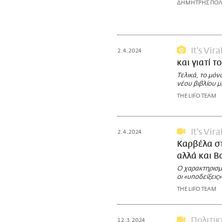
ΔΗΜΗΤΡΗΣ ΠΟΛ
It's Vira
2.4.2024
και γιατί τ
Τελικά, το μόνο
νέου βιβλίου μ
THE LIFO TEAM
It's Vira
2.4.2024
Καρβέλα στ
αλλά και Β
Ο χαρακτηρισμ
οι «υποδείξεις
THE LIFO TEAM
Πολιτικ
12.3.2024