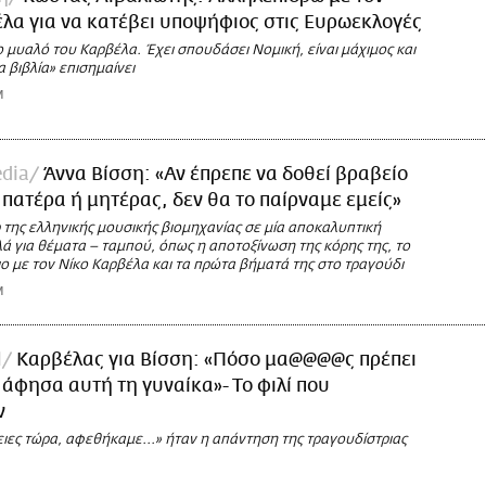
λα για να κατέβει υποψήφιος στις Ευρωεκλογές
 μυαλό του Καρβέλα. Έχει σπουδάσει Νομική, είναι μάχιμος και
α βιβλία» επισημαίνει
M
dia
Άννα Βίσση: «Αν έπρεπε να δοθεί βραβείο
πατέρα ή μητέρας, δεν θα το παίρναμε εμείς»
της ελληνικής μουσικής βιομηχανίας σε μία αποκαλυπτική
ά για θέματα – ταμπού, όπως η αποτοξίνωση της κόρης της, το
ο με τον Νίκο Καρβέλα και τα πρώτα βήματά της στο τραγούδι
M
l
Καρβέλας για Βίσση: «Πόσο μα@@@@ς πρέπει
υ άφησα αυτή τη γυναίκα»- Το φιλί που
ν
ειες τώρα, αφεθήκαμε...» ήταν η απάντηση της τραγουδίστριας