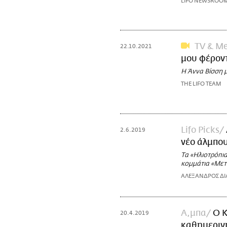
LIFO NEWSROO
TV & Me
22.10.2021
μου φέροντ
Η Άννα Βίσση μ
THE LIFO TEAM
Lifo Picks
2.6.2019
νέο άλμπου
Τα «Ηλιοτρόπι
κομμάτια «Μετ
ΑΛΕΞΑΝΔΡΟΣ ΔΙ
Α,μπα
Ο Κ
20.4.2019
καθημεριν