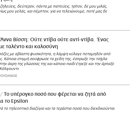
ζηλεύεις, δεύτερον, πάντα με πιστεύεις, τρίτον, δε μου μιλάς,
ίως μου γελάς, και πέμπτον, για να τελειώνουμε, ποτέ μας δε
Άννα Βίσση: Ούτε ντίβα ούτε αντί-ντίβα. Ένας
ε ταλέντο και καλοσύνη
 πόζες με αβίαστη φυσικότητα, η λάμψη κύλαγε ποταμηδόν από
. Κάποια στιγμή σούφρωσε τα χείλη της, έσπρωξε την τσίχλα
ην άκρη της γλώσσας της και κάποιο παιδί έτρεξε και την άρπαξε
Χόλιγουντ»
ΡΟΥΣΙΑΝΟΣ
Το υπέρογκο πoσό πoυ φέρεται να ζητά από
α το Epsilon
ετά το τηλεοπτικό διαζύγιο και τα τεράστια ποσά που διεκδικούνται