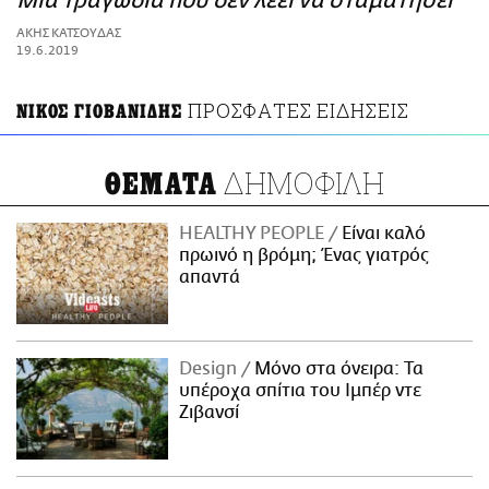
Μια τραγωδία που δεν λέει να σταματήσει
ΑΜΠΑ
ΑΚΗΣ ΚΑΤΣΟΥΔΑΣ
PRINT
19.6.2019
ΠΡΟΣΦΑΤΕΣ ΕΙΔΗΣΕΙΣ
ΝΙΚΟΣ ΓΙΟΒΑΝΙΔΗΣ
ΔΗΜΟΦΙΛΗ
ΘΕΜΑΤΑ
HEALTHY PEOPLE
Είναι καλό
πρωινό η βρόμη; Ένας γιατρός
απαντά
Design
Μόνο στα όνειρα: Τα
υπέροχα σπίτια του Ιμπέρ ντε
Ζιβανσί