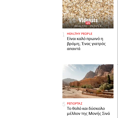
HEALTHY PEOPLE
Είναι καλό πρωινό η
βρόμη; Ένας γιατρός
απαντά
ΡΕΠΟΡΤΑΖ
Το θολό και δύσκολο
μέλλον της Μονής Σινά