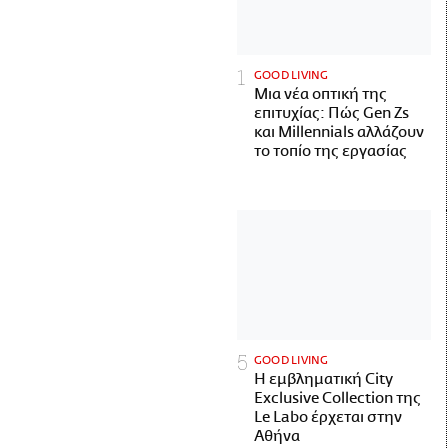
GOOD LIVING
Μια νέα οπτική της
επιτυχίας: Πώς Gen Zs
και Millennials αλλάζουν
το τοπίο της εργασίας
GOOD LIVING
Η εμβληματική City
Exclusive Collection της
Le Labo έρχεται στην
Αθήνα