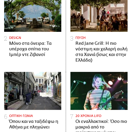
DESIGN
ΓΕΥΣΗ
Μόνο στα όνειρα: Τα
Red Jane Grill: Η πιο
υπέροχα σπίτια του
νόστιμη και χαλαρή αυλή
Ιμπέρ ντε Ζιβανσί
στα Χανιά (ίσως και στην
Ελλάδα)
ΟΠΤΙΚΗ ΓΩΝΙΑ
20 ΧΡΟΝΙΑ LIFO
Όπου και να ταξιδέψω η
Οι εναλλακτικοί: Όσο πιο
Αθήνα με πληγώνει
μακριά από το