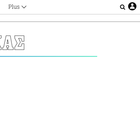
Plus
Θέματα
Συνεντεύξεις
Videos
ΚΑΣ
τα
Αφιερώματα
Ζώδια
Εξομολογήσεις
Blogs
η
Οι Αθηναίοι
Απώλειες
Lgbtqi+
Επιλογές