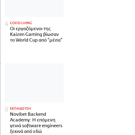
GOOD LIVING
Οι εργαζόμενοι της
Kaizen Gaming βίωσαν
το World Cup από "μέσα"
ΕΚΠΑΙΔΕΥΣΗ
Novibet Backend
Academy: Η επόμενη
γενιά software engineers
ξεκινά από εδώ