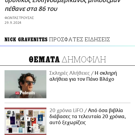
θρυλικός Ελληνοαμερικανός μπλούζμαν
ΑΜΠΑ
πέθανε στα 86 του
PRINT
ΦΩΝΤΑΣ ΤΡΟΥΣΑΣ
29.9.2024
ΠΡΟΣΦΑΤΕΣ ΕΙΔΗΣΕΙΣ
NICK GRAVENITES
ΔΗΜΟΦΙΛΗ
ΘΕΜΑΤΑ
Σκληρές Αλήθειες
H σκληρή
αλήθεια για τον Πάνο Βλάχο
20 χρόνια LiFO
Από όσα βιβλία
διάβασες τα τελευταία 20 χρόνια,
αυτό ξεχωρίζεις