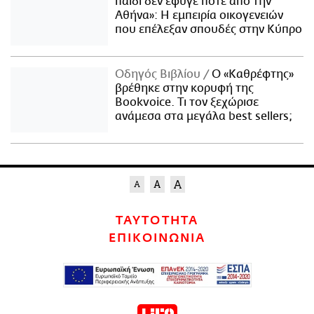
παιδί δεν έφυγε ποτέ από την
Αθήνα»: Η εμπειρία οικογενειών
που επέλεξαν σπουδές στην Κύπρο
Οδηγός Βιβλίου
Ο «Καθρέφτης»
βρέθηκε στην κορυφή της
Bookvoice. Τι τον ξεχώρισε
ανάμεσα στα μεγάλα best sellers;
ΤΑΥΤΟΤΗΤΑ
ΕΠΙΚΟΙΝΩΝΙΑ