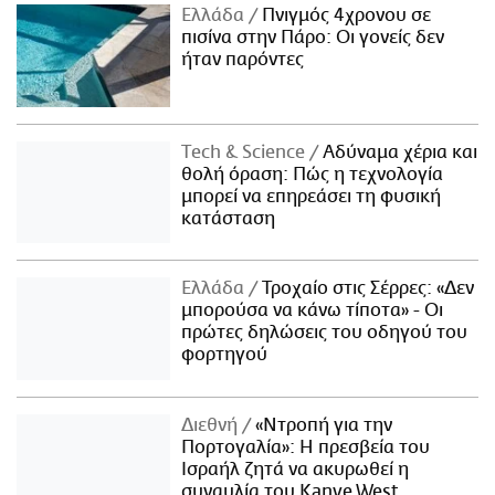
Ελλάδα
Πνιγμός 4χρονου σε
πισίνα στην Πάρο: Οι γονείς δεν
ήταν παρόντες
Τech & Science
Αδύναμα χέρια και
θολή όραση: Πώς η τεχνολογία
μπορεί να επηρεάσει τη φυσική
κατάσταση
Ελλάδα
Τροχαίο στις Σέρρες: «Δεν
μπορούσα να κάνω τίποτα» - Οι
πρώτες δηλώσεις του οδηγού του
φορτηγού
Διεθνή
«Ντροπή για την
Πορτογαλία»: Η πρεσβεία του
Ισραήλ ζητά να ακυρωθεί η
συναυλία του Kanye West