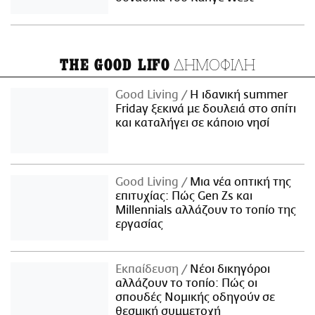
ΔΗΜΟΦΙΛΗ
THE GOOD LIFO
Good Living
Η ιδανική summer
Friday ξεκινά με δουλειά στο σπίτι
και καταλήγει σε κάποιο νησί
Good Living
Μια νέα οπτική της
επιτυχίας: Πώς Gen Zs και
Millennials αλλάζουν το τοπίο της
εργασίας
Εκπαίδευση
Νέοι δικηγόροι
αλλάζουν το τοπίο: Πώς οι
σπουδές Νομικής οδηγούν σε
θεσμική συμμετοχή