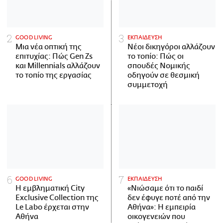
GOOD LIVING
ΕΚΠΑΙΔΕΥΣΗ
Μια νέα οπτική της
Νέοι δικηγόροι αλλάζουν
επιτυχίας: Πώς Gen Zs
το τοπίο: Πώς οι
και Millennials αλλάζουν
σπουδές Νομικής
το τοπίο της εργασίας
οδηγούν σε θεσμική
συμμετοχή
GOOD LIVING
ΕΚΠΑΙΔΕΥΣΗ
Η εμβληματική City
«Νιώσαμε ότι το παιδί
Exclusive Collection της
δεν έφυγε ποτέ από την
Le Labo έρχεται στην
Αθήνα»: Η εμπειρία
Αθήνα
οικογενειών που