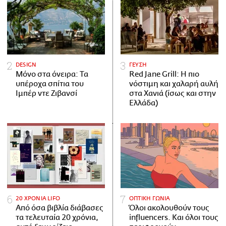
DESIGN
ΓΕΥΣΗ
Μόνο στα όνειρα: Τα
Red Jane Grill: Η πιο
υπέροχα σπίτια του
νόστιμη και χαλαρή αυλή
Ιμπέρ ντε Ζιβανσί
στα Χανιά (ίσως και στην
Ελλάδα)
20 ΧΡΟΝΙΑ LIFO
ΟΠΤΙΚΗ ΓΩΝΙΑ
Από όσα βιβλία διάβασες
Όλοι ακολουθούν τους
τα τελευταία 20 χρόνια,
influencers. Και όλοι τους