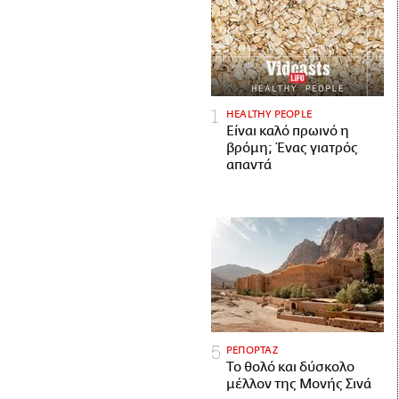
HEALTHY PEOPLE
Είναι καλό πρωινό η
βρόμη; Ένας γιατρός
απαντά
ΡΕΠΟΡΤΑΖ
Το θολό και δύσκολο
μέλλον της Μονής Σινά