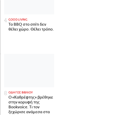
GOOD LIVING
Το BBQ στο σπίτι δεν
θέλει χώρο. Θέλει τρόπο.
ΟΔΗΓΟΣ ΒΙΒΛΙΟΥ
Ο «Καθρέφτης» βρέθηκε
στην κορυφή της
Bookvoice. Τι τον
ξεχώρισε ανάμεσα στα