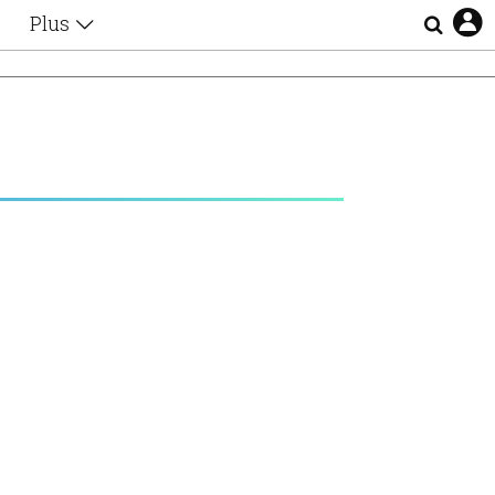
Plus
Θέματα
Συνεντεύξεις
Videos
τα
Αφιερώματα
Ζώδια
Εξομολογήσεις
Blogs
η
Οι Αθηναίοι
Απώλειες
Lgbtqi+
Επιλογές