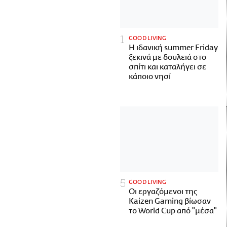
GOOD LIVING
Η ιδανική summer Friday
ξεκινά με δουλειά στο
σπίτι και καταλήγει σε
κάποιο νησί
GOOD LIVING
Οι εργαζόμενοι της
Kaizen Gaming βίωσαν
το World Cup από "μέσα"