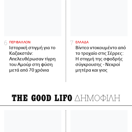
ΠΕΡΙΒΑΛΛΟΝ
ΕΛΛΑΔΑ
Ιστορική στιγμή για το
Βίντεο ντοκουμέντο από
Καζακστάν:
το τροχαίο στις Σέρρες:
Απελευθέρωσαν τίγρη
Η στιγμή της σφοδρής
του Αμούρ στη φύση
σύγκρουσης - Νεκροί
μετά από 70 χρόνια
μητέρα και γιος
ΔΗΜΟΦΙΛΗ
THE GOOD LIFO