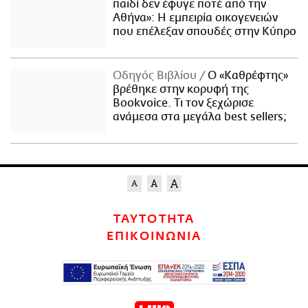
παιδί δεν έφυγε ποτέ από την
Αθήνα»: Η εμπειρία οικογενειών
που επέλεξαν σπουδές στην Κύπρο
Οδηγός Βιβλίου
Ο «Καθρέφτης»
βρέθηκε στην κορυφή της
Bookvoice. Τι τον ξεχώρισε
ανάμεσα στα μεγάλα best sellers;
ΤΑΥΤΟΤΗΤΑ
ΕΠΙΚΟΙΝΩΝΙΑ