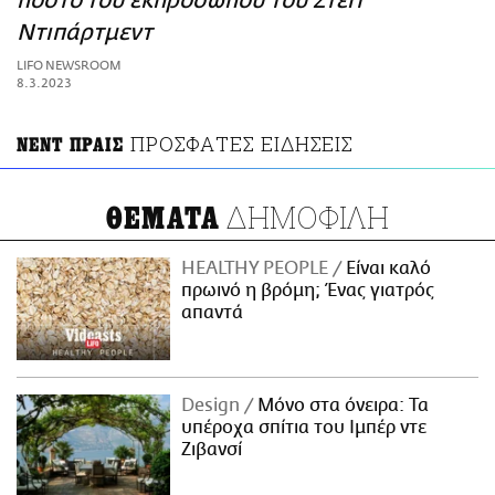
πόστο του εκπροσώπου του Στέιτ
ΑΜΠΑ
Ντιπάρτμεντ
PRINT
LIFO NEWSROOM
8.3.2023
ΠΡΟΣΦΑΤΕΣ ΕΙΔΗΣΕΙΣ
ΝΕΝΤ ΠΡΑΙΣ
ΔΗΜΟΦΙΛΗ
ΘΕΜΑΤΑ
HEALTHY PEOPLE
Είναι καλό
πρωινό η βρόμη; Ένας γιατρός
απαντά
Design
Μόνο στα όνειρα: Τα
υπέροχα σπίτια του Ιμπέρ ντε
Ζιβανσί