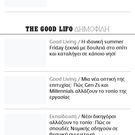
ΔΗΜΟΦΙΛΗ
THE GOOD LIFO
Good Living
Η ιδανική summer
Friday ξεκινά με δουλειά στο σπίτι
και καταλήγει σε κάποιο νησί
Good Living
Μια νέα οπτική της
επιτυχίας: Πώς Gen Zs και
Millennials αλλάζουν το τοπίο της
εργασίας
Εκπαίδευση
Νέοι δικηγόροι
αλλάζουν το τοπίο: Πώς οι
σπουδές Νομικής οδηγούν σε
θεσμική συμμετοχή