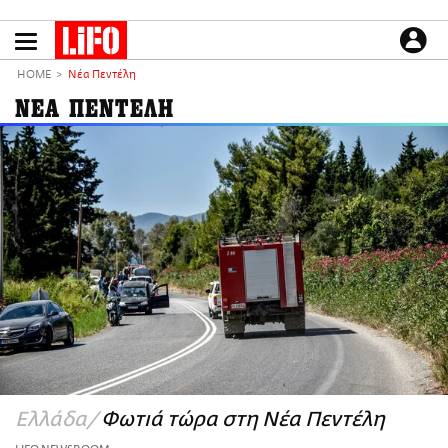
Παράκαμψη
προς
το
ΕΙΔΗΣΕΙΣ
κυρίως
HOME
Νέα Πεντέλη
περιεχόμενο
CULTURE
ΝΕΑ ΠΕΝΤΕΛΗ
ΑΠΟΨΕΙΣ
ΤΡΟΠΟΣ ΖΩΗΣ
PODCASTS
Plus
LIFO SHOP
NEWSLETTER
ΜΙΚΡΟΠΡΑΓΜΑΤΑ
THE GOOD LIFO
LIFOLAND
Ελλάδα
Φωτιά τώρα στη Νέα Πεντέλη
CITY GUIDE