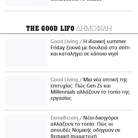
ΔΗΜΟΦΙΛΗ
THE GOOD LIFO
Good Living
Η ιδανική summer
Friday ξεκινά με δουλειά στο σπίτι
και καταλήγει σε κάποιο νησί
Good Living
Μια νέα οπτική της
επιτυχίας: Πώς Gen Zs και
Millennials αλλάζουν το τοπίο της
εργασίας
Εκπαίδευση
Νέοι δικηγόροι
αλλάζουν το τοπίο: Πώς οι
σπουδές Νομικής οδηγούν σε
θεσμική συμμετοχή