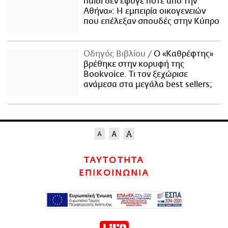
παιδί δεν έφυγε ποτέ από την
Αθήνα»: Η εμπειρία οικογενειών
που επέλεξαν σπουδές στην Κύπρο
Οδηγός Βιβλίου
Ο «Καθρέφτης»
βρέθηκε στην κορυφή της
Bookvoice. Τι τον ξεχώρισε
ανάμεσα στα μεγάλα best sellers;
ΤΑΥΤΟΤΗΤΑ
ΕΠΙΚΟΙΝΩΝΙΑ