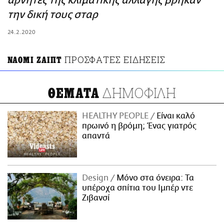
αρνητές της κλιματικής αλλαγής βρήκαν
ΑΜΠΑ
την δική τους σταρ
PRINT
24.2.2020
ΠΡΟΣΦΑΤΕΣ ΕΙΔΗΣΕΙΣ
ΝΑΟΜΙ ΖΑΙΠΤ
ΔΗΜΟΦΙΛΗ
ΘΕΜΑΤΑ
HEALTHY PEOPLE
Είναι καλό
πρωινό η βρόμη; Ένας γιατρός
απαντά
Design
Μόνο στα όνειρα: Τα
υπέροχα σπίτια του Ιμπέρ ντε
Ζιβανσί